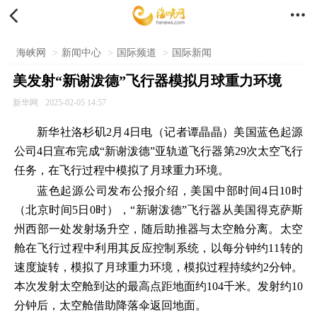


海峡网
>
新闻中心
>
国际频道
>
国际新闻
美发射“新谢泼德”飞行器模拟月球重力环境
新华网
2025-02-05 14:57
新华社洛杉矶2月4日电（记者谭晶晶）美国蓝色起源
公司4日宣布完成“新谢泼德”亚轨道飞行器第29次太空飞行
任务，在飞行过程中模拟了月球重力环境。
蓝色起源公司发布公报介绍，美国中部时间4日10时
（北京时间5日0时），“新谢泼德”飞行器从美国得克萨斯
州西部一处发射场升空，随后助推器与太空舱分离。太空
舱在飞行过程中利用其反应控制系统，以每分钟约11转的
速度旋转，模拟了月球重力环境，模拟过程持续约2分钟。
本次发射太空舱到达的最高点距地面约104千米。发射约10
分钟后，太空舱借助降落伞返回地面。