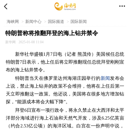


海峡网
>
新闻中心
>
国际频道
>
国际新闻
特朗普称将推翻拜登的海上钻井禁令
新华网
2025-01-08 11:04
新华社华盛顿1月7日电（记者 熊茂伶）美国候任总统
特朗普7日表示，他上任后将立即推翻现任总统拜登刚刚宣
布的海上钻井禁令。
特朗普当天在佛罗里达州海湖庄园举行的
新闻
发布会
上说，禁止海上钻井的政策不会维持，他将在上任后第一
天立即推翻这一政策。他还说，美国将在很多地方增加钻
探，“能源成本将会大幅下降”。
拜登6日宣布一项行政令，将永久禁止在大西洋和太平
洋部分海域进行海上石油和天然气开发，涉及6.25亿英亩
（约合2.53亿公顷）的海洋区域。白宫在一份声明中说，