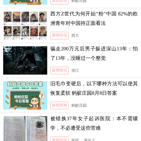
游戏新闻
蚂蚁庄园
西方Z世代为何开始“粉”中国 82%的欧
洲青年对中国持正面看法
新闻快讯
西方
骗走200万元后男子躲进深山13年：怕
了13年，没睡过一个整觉
新闻快讯
浙江
旧毛巾变硬后，以下哪种方法可以使其
恢复柔软 蚂蚁庄园8月8日答案
游戏新闻
蚂蚁庄园
被错换37年女子起诉医院：本不需辍
学，不必遭受这些苦难
新闻快讯
医院
|
新生儿