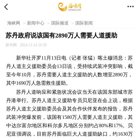


海峡网
>
新闻中心
>
国际频道
>
国际新闻
苏丹政府说该国有2890万人需要人道援助
新华网
2024-11-14 10:39
新华社开罗11月13日电（记者 张猛）喀土穆消息：苏
丹人道主义援助委员会13日说，受持续武装冲突影响，截
至今年10月，苏丹需要人道主义援助的人数增至2890万，
其中1690万人急需救生援助。
苏丹人道响应和紧急状况会议当天在该国东部城市苏
丹港举行。苏丹人道主义援助专员贝尼亚在会上说，根据
苏丹人道主义援助委员会及其合作伙伴发布的报告，苏丹
武装冲突爆发前，该国有1580万人需要人道主义援助，其
中达尔富尔地区和科尔多凡地区分别约占80%和17%。贝
尼亚强调说，目前苏丹面临巨大人道援助缺口，约1630万