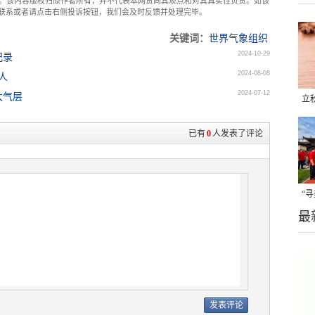
。该内容版权归原作者所有，并不代表本网赞同其观点和对其真实性负责。如该
com联系或者请点击右侧投诉按钮，我们会及时反馈并处理完毕。
关键词：
世界气象组织
2024-10-29
纪录
2024-08-08
人
2024-07-12
大气层
立
晒
已有
0
人发表了评论
味
“
最
题