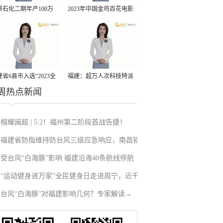
景石化二期年产100万
2023年中国金鸡百花电影
丙烷脱氢项目建成中交
节有福电影巡展31日启动
省6县市入选“2023全
福建：超万人次科技特派
周热点新闻
县域发展潜力百强县”
员一线开展服务
榕耀闽超 | 5:2！福州第二阶段首战告捷！
福建省防指维持防台风三级应急响应，南昌铁
受台风“白海豚”影响 福建沿海40条航线停航
路停运部分旅客列车→
“运动健身进万家”全民健身日走进周宁，近千
台风“白海豚”对福建影响几何？专家解读→
人徒步云端