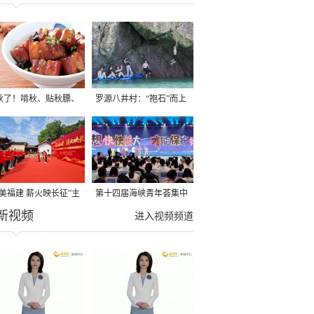
秋了！啃秋、贴秋膘、
罗源八井村：“抱石”而上
秋，福建人这样过才够
→
寻美福建 薪火映长征”主
第十四届海峡青年荟集中
新视频
活动在龙岩长汀启动
阶段活动在福州举行
进入视频频道