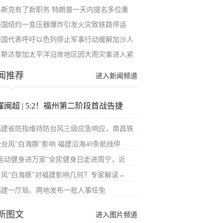
马斯克有了新职务 特朗普一天内提名多位重
美国纽约一变压器爆炸引发火灾致铁路停运
中国代表呼吁以色列停止军事行动缓解加沙人
哥斯达黎加太平洋沿岸地区因大雨灾害进入紧
闻推荐
进入新闻频道
耀闽超 | 5:2！福州第二阶段首战告捷
福建省防指维持防台风三级应急响应，南昌铁
受台风“白海豚”影响 福建沿海40条航线停
“运动健身进万家”全民健身日走进周宁，近
台风“白海豚”对福建影响几何？专家解读→
福建一厅局、两地发布一批人事任免
新图文
进入图片频道