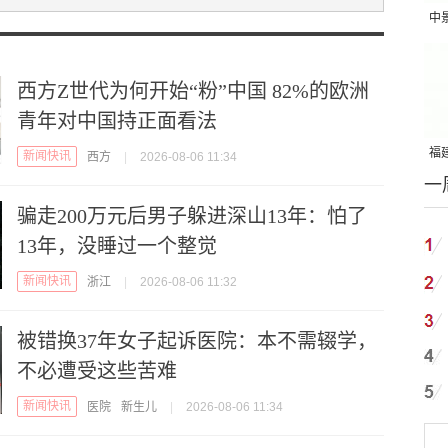
中
吨
西方Z世代为何开始“粉”中国 82%的欧洲
青年对中国持正面看法
福建
新闻快讯
西方
|
2026-08-06 11:34
一
国
骗走200万元后男子躲进深山13年：怕了
13年，没睡过一个整觉
新闻快讯
浙江
|
2026-08-06 11:32
被错换37年女子起诉医院：本不需辍学，
不必遭受这些苦难
新闻快讯
医院
新生儿
|
2026-08-06 11:34