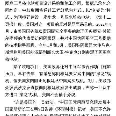
图查三号核电站项目设计采购和施工合同。根据总承包合
同约定，中核集团将通过工程总承包方式，以“交钥匙”模
式，为阿根廷建设一座华龙一号压水堆核电站。《第十二
页报》称，美国对这一项目的反对是显而易见的。2022年4
月，由美国国务院负责国际安全事务的助理国务卿安·甘策
尔率领的代表团访问阿根廷，并对中国为阿图查三号提供
的技术指手画脚。今年1月和3月，美国驻阿根廷大使马克·
斯坦利和美国能源部副部长大卫·特克也分别参观了阿图查
核电站。
除了核电项目，美国政界还对中阿军事合作项目施加
压力。早在去年，有消息称阿根廷要采购中国的“枭龙”战
机。但美国妄图阻止阿根廷从中国购买战机。3月，美联邦
众议员沙拉萨直接向阿根廷政府发出威胁，声称一旦从中
方进口“枭龙”战机，美国不会袖手旁观。
“这是美国的一贯做法。”中国国际问题研究院发展中
国家所所长王友明9日告诉《环球时报》记者，美国不允许