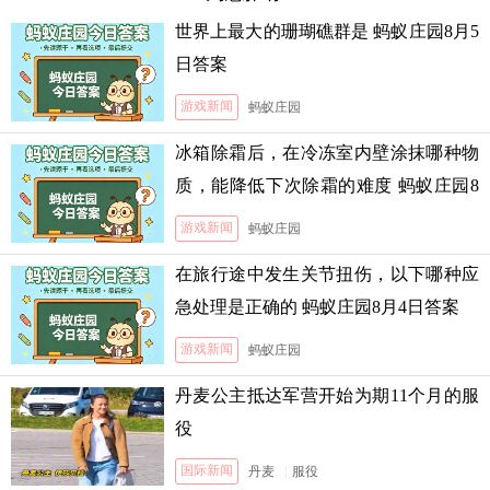
世界上最大的珊瑚礁群是 蚂蚁庄园8月5
日答案
游戏新闻
蚂蚁庄园
冰箱除霜后，在冷冻室内壁涂抹哪种物
质，能降低下次除霜的难度 蚂蚁庄园8
月5日答案
游戏新闻
蚂蚁庄园
在旅行途中发生关节扭伤，以下哪种应
急处理是正确的 蚂蚁庄园8月4日答案
游戏新闻
蚂蚁庄园
丹麦公主抵达军营开始为期11个月的服
役
国际新闻
丹麦
|
服役