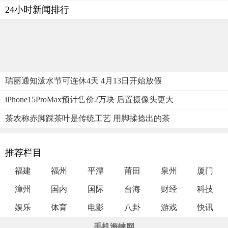
24小时新闻排行
瑞丽通知泼水节可连休4天 4月13日开始放假
iPhone15ProMax预计售价2万块 后置摄像头更大
茶农称赤脚踩茶叶是传统工艺 用脚揉捻出的茶
推荐栏目
福建
福州
平潭
莆田
泉州
厦门
漳州
国内
国际
台海
财经
科技
娱乐
体育
电影
八卦
游戏
快讯
手机海峡网