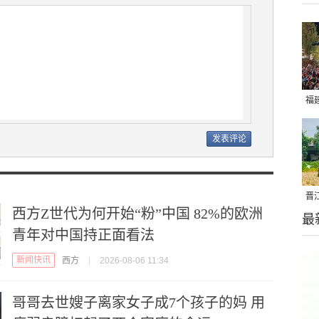
福
亮
晋
西方Z世代为何开始“粉”中国 82%的欧洲
最
千
青年对中国持正面看法
新闻快讯
西方
|
2026-08-06 11:34
哥哥去世嫂子离家女子成7个孩子的妈 用