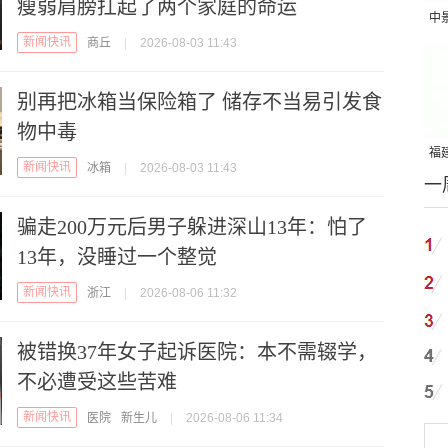
瘦弱肩膀扛起了两个家庭的命运
中
新闻快讯
商丘
|
2026-08-03 11:43
吨
别再把冰箱当保险箱了 储存不当易引发食
物中毒
福建
新闻快讯
冰箱
|
2026-08-03 11:43
一
国
骗走200万元后男子躲进深山13年：怕了
13年，没睡过一个整觉
新闻快讯
浙江
|
2026-08-06 11:32
被错换37年女子起诉医院：本不需辍学，
不必遭受这些苦难
新闻快讯
医院
新生儿
|
2026-08-06 11:34