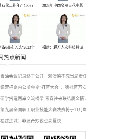
景石化二期年产100万
2023年中国金鸡百花电影
丙烷脱氢项目建成中交
节有福电影巡展31日启动
省6县市入选“2023全
福建：超万人次科技特派
周热点新闻
县域发展潜力百强县”
员一线开展服务
毒油会议记录终于公开，赖清德不究当局责任
绿营把岛内公听会变“打蒋大会”，猛批蒋万安
反甩锅卢秀燕，蓝营点名责任官员要求撤职下
研学搭建两岸交流桥梁 青春往来联结厦金情谊
废除监察机构主张，遭蓝营搬出蔡英文、赖清
台
第九届全国职工职业技能大赛决赛将于11月举
德过往言论打脸
福建连城：非遗奇妙夜点亮夏夜
行