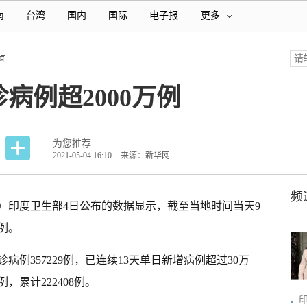
南
台湾
国内
国际
电子报
更多
闻
病例超2000万例
为您推荐
2021-05-04 16:10
来源：新华网
频
）印度卫生部4日公布的数据显示，截至当地时间当天9
例。
病例357229例，已连续13天单日新增病例超过30万
例，累计222408例。