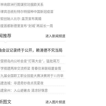
布林肯欧洲行图谋挖坑俄欧关系
菲律宾总统杜特尔特接种中国新冠疫苗
微软创始人比尔·盖茨宣布离婚
印度首都新德里宣布“封城”再延长一周
闻推荐
进入新闻频道
油会议记录终于公开，赖清德不究当局
绿营把岛内公听会变“打蒋大会”，猛批蒋万
研学搭建两岸交流桥梁 青春往来联结厦金情
第九届全国职工职业技能大赛决赛将于11月举
福建连城：非遗奇妙夜点亮夏夜
福建泉州：入山避暑去 清凉好惬意
新图文
进入图片频道