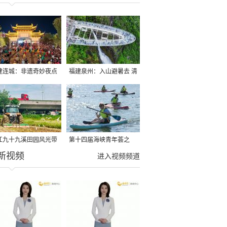
建连城：非遗奇妙夜点
福建泉州：入山避暑去 清
夏夜
凉好惬意
江九十九溪田园风光带
第十四届海峡青年荟之
新视频
亩早稻迎来成熟收割季
2026榕台青年大学生水上
进入视频频道
运动交流营