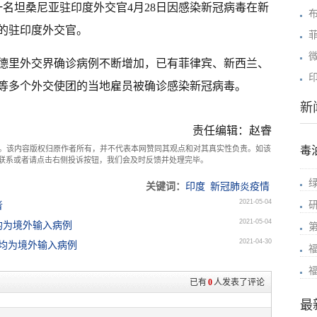
名坦桑尼亚驻印度外交官4月28日因感染新冠病毒在新
的驻印度外交官。
德里外交界确诊病例不断增加，已有菲律宾、新西兰、
等多个外交使团的当地雇员被确诊感染新冠病毒。
新
责任编辑：赵睿
。该内容版权归原作者所有，并不代表本网赞同其观点和对其真实性负责。如该
毒
com联系或者请点击右侧投诉按钮，我们会及时反馈并处理完毕。
关键词：
印度
新冠肺炎疫情
2021-05-04
者
2021-05-04
均为境外输入病例
2021-04-30
，均为境外输入病例
已有
0
人发表了评论
最