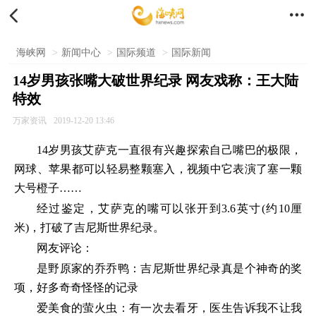


海峡网
>
新闻中心
>
国际频道
>
国际新闻
14岁男孩张嘴大破世界纪录 网友戏称：王大陆
特效
万家资讯
2019-12-20 13:46
14岁男孩艾萨克一直很有兴趣探索自己嘴巴的极限，
网球、苹果都可以轻易整颗塞入，视频中它表演了塞一颗
大号橙子……
经过鉴定，艾萨克的嘴可以张开到3.6英寸(约10厘
米)，打破了吉尼斯世界纪录。
网友评论：
是野原家的乔乔鸭：吉尼斯世界纪录真是个神奇的奖
项，好多奇奇怪怪的记录
爱美食的萤火虫：有一次去看牙，医生告诉我不让我