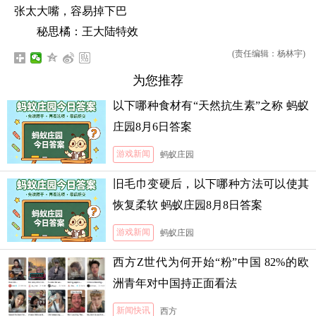
张太大嘴，容易掉下巴
秘思橘：王大陆特效
(责任编辑：杨林宇)
为您推荐
以下哪种食材有“天然抗生素”之称 蚂蚁
庄园8月6日答案
游戏新闻
蚂蚁庄园
旧毛巾变硬后，以下哪种方法可以使其
恢复柔软 蚂蚁庄园8月8日答案
游戏新闻
蚂蚁庄园
西方Z世代为何开始“粉”中国 82%的欧
洲青年对中国持正面看法
新闻快讯
西方