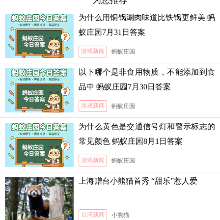
为您推荐
为什么用铜锅涮肉味道比铁锅更鲜美 蚂
蚁庄园7月31日答案
游戏新闻
蚂蚁庄园
以下哪个是非食用物质，不能添加到食
品中 蚂蚁庄园7月30日答案
游戏新闻
蚂蚁庄园
为什么黄色是交通信号灯和警示标志的
常见颜色 蚂蚁庄园8月1日答案
游戏新闻
蚂蚁庄园
上海赠台小熊猫首秀 “甜乐”惹人爱
台湾新闻
小熊猫