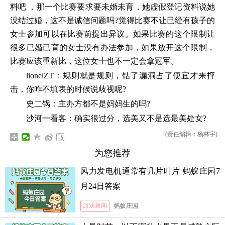
料吧 ，那一个比赛要求要未婚未育，她虚假登记资料说她
没结过婚，这不是诚信问题吗?觉得比赛不让已经有孩子的
女士参加可以在比赛前提出异议。如果比赛的这个限制让
很多已婚已育的女士没有办法参加，如果放开这个限制，
比赛应该重新比，这位女士也不一定会拿冠军。
lionelZT：规则就是规则，钻了漏洞占了便宜才来抨
击，你咋不填表的时候说歧视呢?
史二锅：主办方都不是妈妈生的吗?
沙河一看客：确实很过分，选美又不是选最美处女?
(责任编辑：杨林宇)
为您推荐
风力发电机通常有几片叶片 蚂蚁庄园7
月24日答案
游戏新闻
蚂蚁庄园