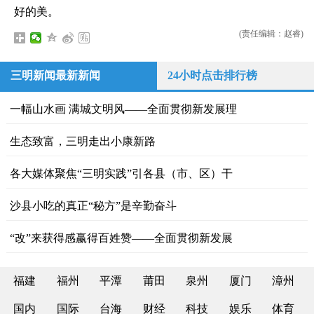
好的美。
(责任编辑：赵睿)
三明新闻最新新闻
24小时点击排行榜
一幅山水画 满城文明风——全面贯彻新发展理
生态致富，三明走出小康新路
各大媒体聚焦“三明实践”引各县（市、区）干
沙县小吃的真正“秘方”是辛勤奋斗
“改”来获得感赢得百姓赞——全面贯彻新发展
福建
福州
平潭
莆田
泉州
厦门
漳州
国内
国际
台海
财经
科技
娱乐
体育