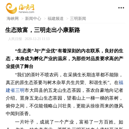

海峡网
>
新闻中心
>
福建频道
>
三明新闻
生态致富，三明走出小康新路
人民日报
2020-12-21 11:13
“生态美”与“产业优”有着深刻的内在联系，良好的生
态，本身成为孵化产业的温床，为那些对品质要求高的产
业提供了舞台
“我们的茶叶不喷农药，在采摘生长期连草都不能除，
真正的原生态茶要与树木杂草共生共荣、和谐生长”。在
福
建省
三明
市大田县的五龙山生态茶园，茶农自豪地向记者
介绍。置身五龙山生态茶园，望着山上一梯一梯的茶树，
俯仰之间，不仅能领略山川壮美，更能从徐徐而来的微风
中闻到茶香。
一片叶子，成就了一个产业，富裕了一方百姓。如