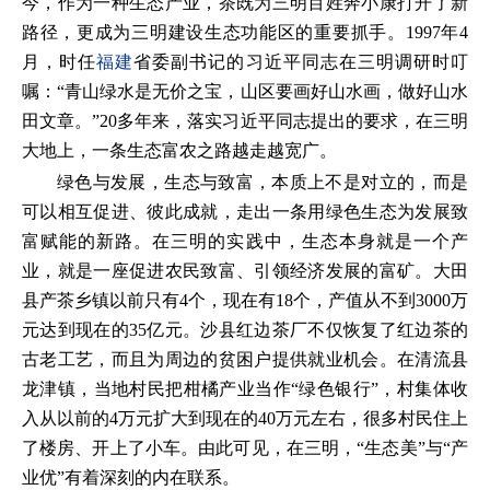
今，作为一种生态产业，茶既为三明百姓奔小康打开了新
路径，更成为三明建设生态功能区的重要抓手。1997年4
月，时任
福建
省委副书记的习近平同志在三明调研时叮
嘱：“青山绿水是无价之宝，山区要画好山水画，做好山水
田文章。”20多年来，落实习近平同志提出的要求，在三明
大地上，一条生态富农之路越走越宽广。
绿色与发展，生态与致富，本质上不是对立的，而是
可以相互促进、彼此成就，走出一条用绿色生态为发展致
富赋能的新路。在三明的实践中，生态本身就是一个产
业，就是一座促进农民致富、引领经济发展的富矿。大田
县产茶乡镇以前只有4个，现在有18个，产值从不到3000万
元达到现在的35亿元。沙县红边茶厂不仅恢复了红边茶的
古老工艺，而且为周边的贫困户提供就业机会。在清流县
龙津镇，当地村民把柑橘产业当作“绿色银行”，村集体收
入从以前的4万元扩大到现在的40万元左右，很多村民住上
了楼房、开上了小车。由此可见，在三明，“生态美”与“产
业优”有着深刻的内在联系。