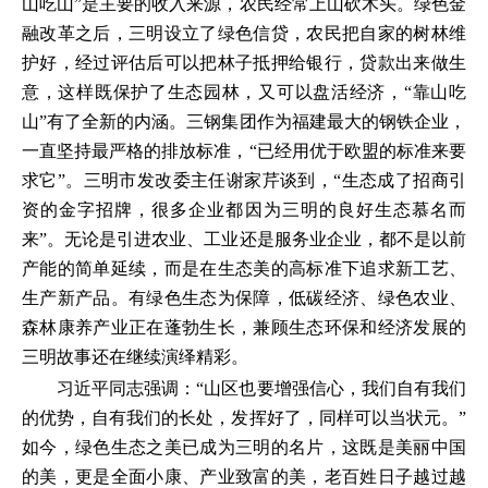
山吃山”是主要的收入来源，农民经常上山砍木头。绿色金
融改革之后，三明设立了绿色信贷，农民把自家的树林维
护好，经过评估后可以把林子抵押给银行，贷款出来做生
意，这样既保护了生态园林，又可以盘活经济，“靠山吃
山”有了全新的内涵。三钢集团作为福建最大的钢铁企业，
一直坚持最严格的排放标准，“已经用优于欧盟的标准来要
求它”。三明市发改委主任谢家芹谈到，“生态成了招商引
资的金字招牌，很多企业都因为三明的良好生态慕名而
来”。无论是引进农业、工业还是服务业企业，都不是以前
产能的简单延续，而是在生态美的高标准下追求新工艺、
生产新产品。有绿色生态为保障，低碳经济、绿色农业、
森林康养产业正在蓬勃生长，兼顾生态环保和经济发展的
三明故事还在继续演绎精彩。
习近平同志强调：“山区也要增强信心，我们自有我们
的优势，自有我们的长处，发挥好了，同样可以当状元。”
如今，绿色生态之美已成为三明的名片，这既是美丽中国
的美，更是全面小康、产业致富的美，老百姓日子越过越