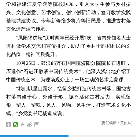
学和福建江夏学院等院校联系，引入大学生参与乡村振
兴、文化创意、艺术创造、创业创新活动，签订教学实践
基地共建协议。今年新修缮少将府等旧民居，推进古村落
文化遗产活态传承。
“凤阳堡讲坛”历时两年已经开展7次，省内外知名人士
进村做学术交流和宣传推介，助力了乡村干部和村民的文
化品位、精神气质提升。
10月25日，鼓浪屿万石国画院济阳分院院长石进旺，
应邀作“石进旺散谈中国传统美术”，他深入浅出地介绍了
中国传统艺术，为现场观众上了一场生动的艺术启蒙课。
“我们以显山露水，忆留乡愁打造传统古村落，围绕古
村落内修于心，外修于形，振兴活化古村活力，实现留
形、留人、留魂，见人、见物、见生活，打造艺术文化小
镇。”乡党委书记杨道成说。
(责任编辑：黄仙妹)