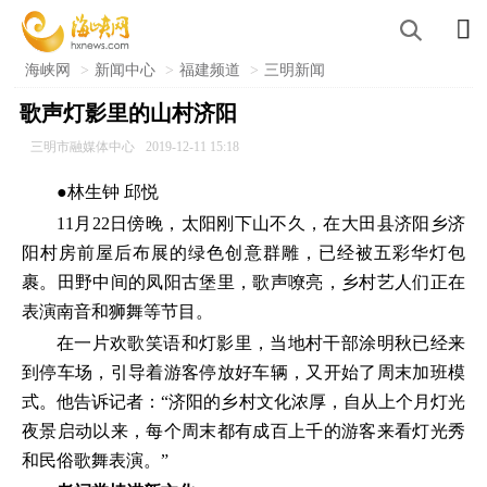

海峡网
>
新闻中心
>
福建频道
>
三明新闻
歌声灯影里的山村济阳
三明市融媒体中心
2019-12-11 15:18
●林生钟 邱悦
11月22日傍晚，太阳刚下山不久，在大田县济阳乡济
阳村房前屋后布展的绿色创意群雕，已经被五彩华灯包
裹。田野中间的凤阳古堡里，歌声嘹亮，乡村艺人们正在
表演南音和狮舞等节目。
在一片欢歌笑语和灯影里，当地村干部涂明秋已经来
到停车场，引导着游客停放好车辆，又开始了周末加班模
式。他告诉记者：“济阳的乡村文化浓厚，自从上个月灯光
夜景启动以来，每个周末都有成百上千的游客来看灯光秀
和民俗歌舞表演。”