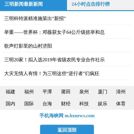
三明新闻最新新闻
24小时点击排行榜
三明科特派精准施策出“新招”
举重——世界杯：邓薇获女子64公斤级抓举和总
歌声灯影里的山村济阳
三明20家！拟入选2019年省级农民专业合作社示
大灾无情人有情！为三明这些“逆行者”们疯狂
福建
福州
平潭
莆田
泉州
厦门
漳州
国内
国际
台海
财经
科技
娱乐
体育
手机海峡网 m.hxnews.com
返回顶部