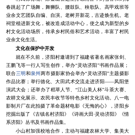
春跳起了广场舞，舞狮队、腰鼓队、秧歌队、高甲戏班等
业余文艺团队自编、自演。老树开新花，古迹焕生机。老
祠堂植进新文化，被改造成活动中心，使之成为新型的乡
村文化活动场所，传承乡村民俗和艺术活动，丰富了村民
业余文化生活。
文化在保护中开发
就在不久前，济阳村邀请到了福建省著名画家张剑、
王鹏飞等一行人写生创作，举办“灵动济阳”书画作品展；
联合
三明
和
泉州
两市摄影家协会举办“灵动济阳”主题摄影
作品比赛；举行德化、大田武术交流走进济阳——凤阳堡
演武大会；还举办了稻草人节、“江山美人杯”斗茶大赛、
农耕文化展示、农民丰收节等特色乡村文化活动。八一电
影制片厂在此拍摄了革命题材电影《无悔的心》，济阳乡
挖掘出版了《古镇名村济阳》《诗画大田·灵动济阳》《情
系济阳》丛书及书画作品集。
小山村加强校地合作，主动与福建农林大学、集美大