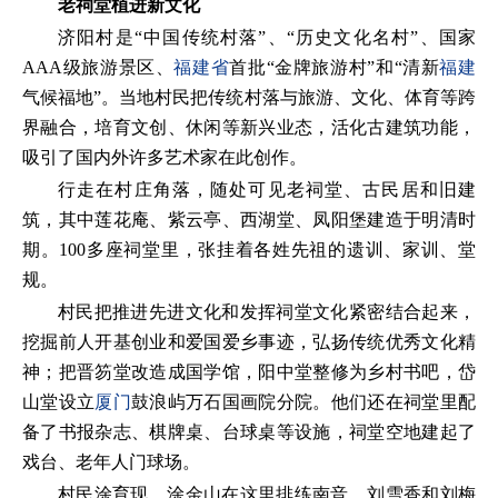
老祠堂植进新文化
济阳村是“中国传统村落”、“历史文化名村”、国家
AAA级旅游景区、
福建省
首批“金牌旅游村”和“清新
福建
气候福地”。当地村民把传统村落与旅游、文化、体育等跨
界融合，培育文创、休闲等新兴业态，活化古建筑功能，
吸引了国内外许多艺术家在此创作。
行走在村庄角落，随处可见老祠堂、古民居和旧建
筑，其中莲花庵、紫云亭、西湖堂、凤阳堡建造于明清时
期。100多座祠堂里，张挂着各姓先祖的遗训、家训、堂
规。
村民把推进先进文化和发挥祠堂文化紧密结合起来，
挖掘前人开基创业和爱国爱乡事迹，弘扬传统优秀文化精
神；把晋笏堂改造成国学馆，阳中堂整修为乡村书吧，岱
山堂设立
厦门
鼓浪屿万石国画院分院。他们还在祠堂里配
备了书报杂志、棋牌桌、台球桌等设施，祠堂空地建起了
戏台、老年人门球场。
村民涂育现、涂金山在这里排练南音，刘雪香和刘梅