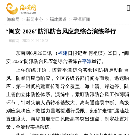

海峡网
>
新闻中心
>
福建频道
>
平潭新闻
“闽安-2026”防汛防台风应急综合演练举行
东南网
2026-06-26 10:53
东南网6月26日讯 （
福建
日报记者 何祖谋）25日，“闽
安-2026”防汛防台风应急综合演练在
平潭
举行。
上午演练开始，随着平潭综合实验区防指启动防台
风、防暴雨应急响应，全区各级各部门闻令而动、迅速响
应，第一时间构建宣传引导全覆盖、海上清、岸边停、陆
上管的立体防控体系。演练中，紧盯防汛防台风工作薄弱
环节，针对灾前人员转移基数大、离岛通信易中断、高级
别应急响应下救援力量增援通行受限、船舶“走锚”漏油处
置难度大、海堤围堰溃口风险高等突出难点，制定处置对
策，全流程实操演练。