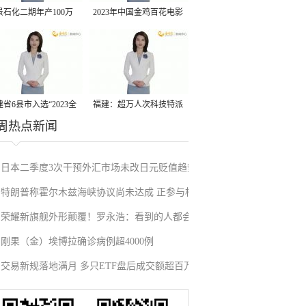
景石化二期年产100万
2023年中国金鸡百花电影
丙烷脱氢项目建成中交
节有福电影巡展31日启动
省6县市入选“2023全
福建：超万人次科技特派
周热点新闻
县域发展潜力百强县”
员一线开展服务
日本二季度3次干预外汇市场未改日元贬值趋势
特朗普称霍尔木兹海峡协议尚未达成 正参与相
荣耀新旗舰外形颠覆！罗永浩：看到的人都会
关谈判
刚果（金）埃博拉确诊病例超4000例
吃惊
交易新规落地满月 多只ETF盘后成交额超百万
元