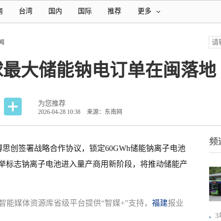
南
台湾
国内
国际
推荐
更多
闻
全球最大储能钠电订单在闽落地
为您推荐
2026-04-28 10:38
来源：东南网
频
博思创签署战略合作协议，锁定60GWh储能钠离子电池
举标志钠离子电池进入量产商用新阶段，将推动储能产
智能媒体资源库省级平台提供“智媒+”支持，
福建
报业