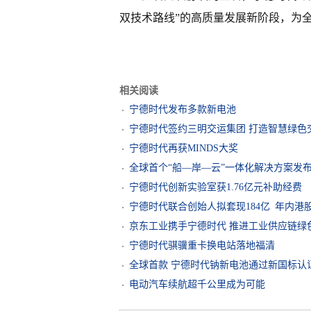
双技术路线”的高质量发展新阶段，为
相关阅读
宁德时代发布多款新电池
宁德时代签约三明交运集团 打造智慧绿色
宁德时代再获MINDS大奖
全球首个“船—岸—云”一体化解决方案发
宁德时代创新实验室获1.76亿元补助经费
宁德时代联合创始人拟套现184亿 年内港股
京东工业携手宁德时代 推进工业供应链绿
宁德时代骐骥重卡换电站落地福清
全球首款 宁德时代钠新电池通过新国标认
电动汽车续航超千公里成为可能