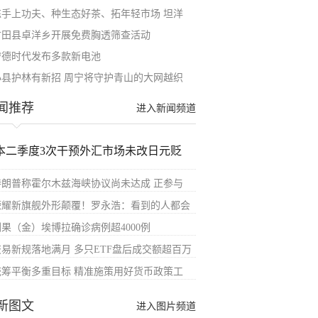
练手上功夫、种生态好茶、拓年轻市场 坦洋
古田县卓洋乡开展免费胸透筛查活动
宁德时代发布多款新电池
小县护林有新招 周宁将守护青山的大网越织
闻推荐
进入新闻频道
本二季度3次干预外汇市场未改日元贬
特朗普称霍尔木兹海峡协议尚未达成 正参与
荣耀新旗舰外形颠覆！罗永浩：看到的人都会
刚果（金）埃博拉确诊病例超4000例
交易新规落地满月 多只ETF盘后成交额超百万
统筹平衡多重目标 精准施策用好货币政策工
新图文
进入图片频道