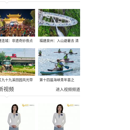
建连城：非遗奇妙夜点
福建泉州：入山避暑去 清
夏夜
凉好惬意
江九十九溪田园风光带
第十四届海峡青年荟之
新视频
亩早稻迎来成熟收割季
2026榕台青年大学生水上
进入视频频道
运动交流营