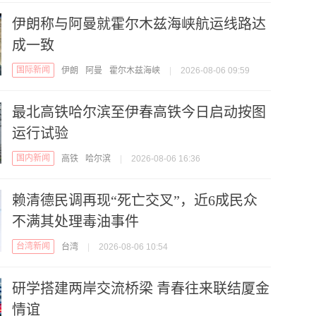
伊朗称与阿曼就霍尔木兹海峡航运线路达
成一致
国际新闻
伊朗
阿曼
霍尔木兹海峡
|
2026-08-06 09:59
最北高铁哈尔滨至伊春高铁今日启动按图
运行试验
国内新闻
高铁
哈尔滨
|
2026-08-06 16:36
赖清德民调再现“死亡交叉”，近6成民众
不满其处理毒油事件
台湾新闻
台湾
|
2026-08-06 10:54
研学搭建两岸交流桥梁 青春往来联结厦金
情谊