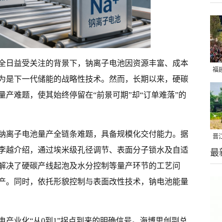
全日益受关注的背景下，钠离子电池因资源丰富、成本
福
为是下一代储能的战略性技术。然而，长期以来，硬碳
亮
产难题，使其始终停留在“前景可期”却“订单难落”的
钠离子电池量产全链条难题，具备规模化交付能力。据
晋
李越介绍，通过埃米级孔径调节、表面分子锁水及自适
最
千
解决了硬碳产线起泡及水分控制等量产环节的工艺问
产。同时，依托形貌控制与表面改性技术，钠电池能量
产业化“从0到1”拐点到来的明确信号。海博思创副总