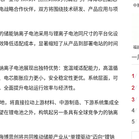
中
电战略合作伙伴，双方将围绕技术研发、产品应用与项
吨
的储能钠离子电池采用与锂离子电池同尺寸的平台化设
效降低适配成本，显著缩短了从产品到部署电站的时间
福建
一
国
钠离子电池展现出独特优势：宽温域适配能力，高温循
、电芯膨胀应力更小，安全稳定性更优。系统层面，可
，全面提升电站运行效率与经济性。
的落地，将直接拉动上游材料、中游制造、下游系统集成全
望在锂电池之外，构筑起另一条具有全球竞争力的钠离
海博思创将共同推动储能产业从“单锂驱动”迈向“锂钠