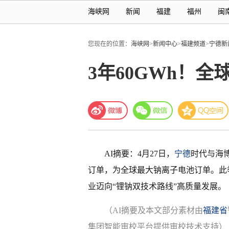
海峡网
新闻
福建
福州
闽
您现在的位置：
海峡网
>
新闻中心
>
福建频道
>
宁德新
3年60GWh！
AI摘要：4月27日，
宁德
时代与海
订单，为全球最大钠离子电池订单。此
业迈向“锂钠双技术路线”高质量发展。
（AI摘要及本文部分素材由
福建省
集团智能审校平台提供审校技术支持）