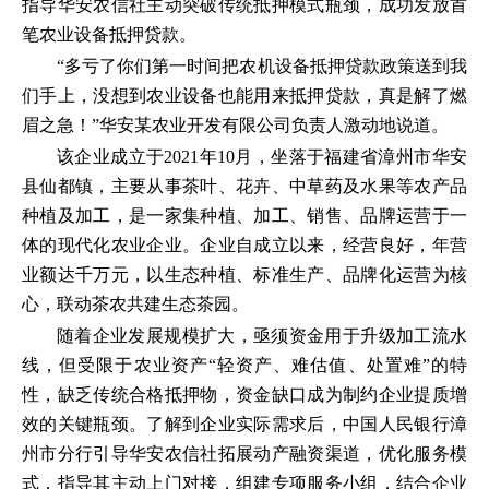
指导华安农信社主动突破传统抵押模式瓶颈，成功发放首
笔农业设备抵押贷款。
“多亏了你们第一时间把农机设备抵押贷款政策送到我
们手上，没想到农业设备也能用来抵押贷款，真是解了燃
眉之急！”华安某农业开发有限公司负责人激动地说道。
该企业成立于2021年10月，坐落于福建省漳州市华安
县仙都镇，主要从事茶叶、花卉、中草药及水果等农产品
种植及加工，是一家集种植、加工、销售、品牌运营于一
体的现代化农业企业。企业自成立以来，经营良好，年营
业额达千万元，以生态种植、标准生产、品牌化运营为核
心，联动茶农共建生态茶园。
随着企业发展规模扩大，亟须资金用于升级加工流水
线，但受限于农业资产“轻资产、难估值、处置难”的特
性，缺乏传统合格抵押物，资金缺口成为制约企业提质增
效的关键瓶颈。了解到企业实际需求后，中国人民银行漳
州市分行引导华安农信社拓展动产融资渠道，优化服务模
式，指导其主动上门对接，组建专项服务小组，结合企业