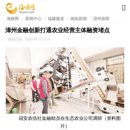

海峡网
>
新闻中心
>
福建频道
>
闽南新闻
>
漳州新闻
漳州金融创新打通农业经营主体融资堵点
闽南日报
2026-06-17 11:14
诏安农信社金融助员在生态农业公司调研（资料图
片）