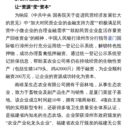
让“资源”变“资本”
为响应《中共中央 国务院关于促进民营经济发展壮大
的意见》中“加大对民营企业的金融支持力度”“积极满足民
营中小微企业的合理金融需求”“鼓励民营企业盘活存量资
产回收资金”的精神，中国人民银行漳州市分行指导
厦门
国
际银行漳州分行充分运用统一登记公示系统，解锁特色抵
押物，成功办理畜禽抵押融资。通过统一登记公示系统登
记担保信息，帮助某农业公司将仍在持续经营的生物性资
产（包括生猪1479头、鸡42000只）用于融资，为企业顺利
融资200万元，让企业的资源成功转化为资本。
南靖某生态农业有限公司拥有千亩林地，从事生态农
业，致力于畜牧业及副产品生产与销售，是厦门菜篮子基
地。该企业成立时间超10年，拥有3项商标权、4项自主发
明的实用新型专利，还获得多项卫生质量安全体系认证，
是福建省内知名的生态农场。企业荣获漳州市政府颁发的
“农业产业化龙头企业”、福建省农业厅颁发的福建无公害