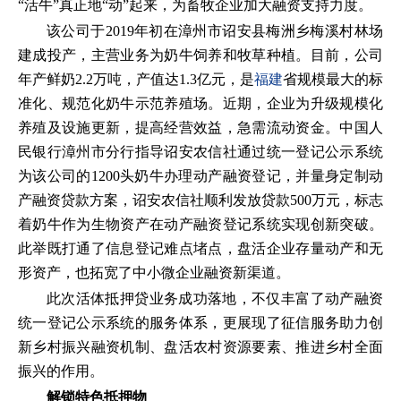
“活牛”真正地“动”起来，为畜牧企业加大融资支持力度。
该公司于2019年初在漳州市诏安县梅洲乡梅溪村林场
建成投产，主营业务为奶牛饲养和牧草种植。目前，公司
年产鲜奶2.2万吨，产值达1.3亿元，是
福建
省规模最大的标
准化、规范化奶牛示范养殖场。近期，企业为升级规模化
养殖及设施更新，提高经营效益，急需流动资金。中国人
民银行漳州市分行指导诏安农信社通过统一登记公示系统
为该公司的1200头奶牛办理动产融资登记，并量身定制动
产融资贷款方案，诏安农信社顺利发放贷款500万元，标志
着奶牛作为生物资产在动产融资登记系统实现创新突破。
此举既打通了信息登记难点堵点，盘活企业存量动产和无
形资产，也拓宽了中小微企业融资新渠道。
此次活体抵押贷业务成功落地，不仅丰富了动产融资
统一登记公示系统的服务体系，更展现了征信服务助力创
新乡村振兴融资机制、盘活农村资源要素、推进乡村全面
振兴的作用。
解锁特色抵押物