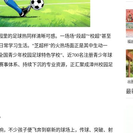
园里的足球热同样清晰可感。一场场“段超”“校超”甚至
福
日常学习生活。“芝超杯”的火热场面正是其中生动一
“全国青少年校园足球特色学校”、近700名注册青少年球
赛事体系、持续下沉的专业资源，正汇聚成漳州校园足
出
最
在
。
响，不少孩子便飞奔到崭新的球场上，传球、突破、射