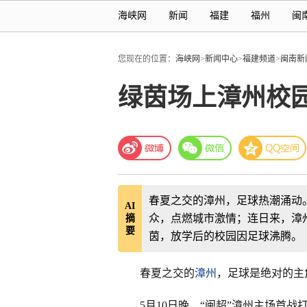
海峡网
新闻
福建
福州
闽
您现在的位置：
海峡网
>
新闻中心
>
福建频道
>
闽南新
绿茵场上漳州校
春夏之交的漳州，足球热潮涌动。5
AI
众，点燃城市激情；连日来，漳
摘
要
茵，放学后的校园因足球沸腾。
春夏之交的
漳州
，足球是绝对的主
5月10日晚，“闽超”漳州主场首战