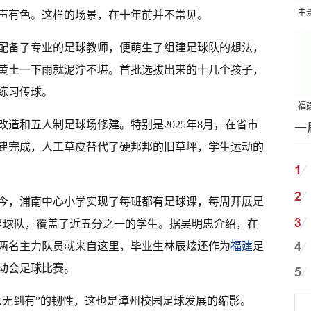
中
声有色。这样的场景，在十年前并不常见。
吨
校配备了专业的足球教师，便萌生了组建足球队的想法，
黄土一下雨就泥泞不堪。首批选拔出来的十几个孩子，
练习传球。
福建
造和五人制足球场修建。特别是2025年8月，在省市
一
国
建完成，人工草皮替代了硬邦邦的旧草坪，学生运动的
今，浦南中心小学实现了每班都有足球课，每周开展足
足球队，覆盖了近五分之一的学生。据吴明忠介绍，在
两名主力队员就来自这里，毕业生林辰炫还作为
福建
足
动会足球比赛。
从无到有”的韧性，这也是漳州校园足球发展的缩影。