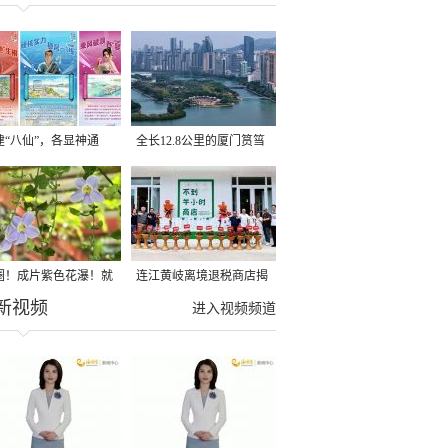
建“八仙”，各显神通
全长12.8公里的厦门筼筜
湖健身步道全线贯通
圈！成片紫色花瀑！就
连江黄岐离境退税商店揭
新视频
光明港公园
牌投用
进入视频频道