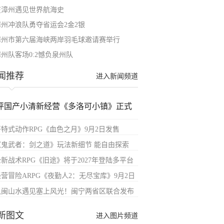
在漳州遇见世界航海史
漳州冲浪队勇夺省运会2金2银
漳州市第六届海峡两岸羽毛球邀请赛举行
漳州队客场0:2憾负泉州队
闻推荐
进入新闻频道
评国产小清新经营《多洛可小镇》正式
哥特式动作RPG《血色之月》9月2日发售
《鬼武者：剑之道》玩法新细节 能自由探索
全新战术RPG《旧途》将于2027年登陆多平台
经营冒险ARPG《夜勤人2：无尽宝库》9月2日
八闽山水遇见塞上风光！闽宁两省区联合发布
新图文
进入图片频道