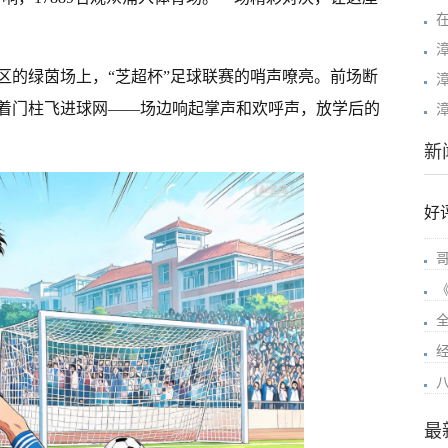
区的绿茵场上，“芝超杯”足球联赛的哨声嘹亮。前场断
着门柱飞进球网——场边响起掌声和欢呼声，放学后的
新
好
最