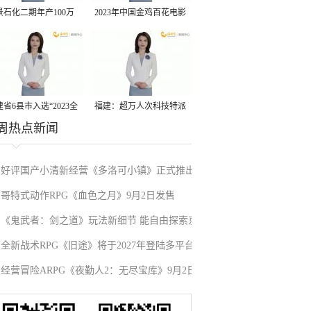
景石化二期年产100万
2023年中国金鸡百花电影
丙烷脱氢项目建成中交
节有福电影巡展31日启动
省6县市入选“2023全
福建：超万人次科技特派
周热点新闻
县域发展潜力百强县”
员一线开展服务
好评国产小清新经营《多洛可小镇》正式推出
哥特式动作RPG《血色之月》9月2日发售
《鬼武者：剑之道》玩法新细节 能自由探索京
全新战术RPG《旧途》将于2027年登陆多平台
都的半开放区域
经营冒险ARPG《夜勤人2：无尽宝库》9月2日
发售