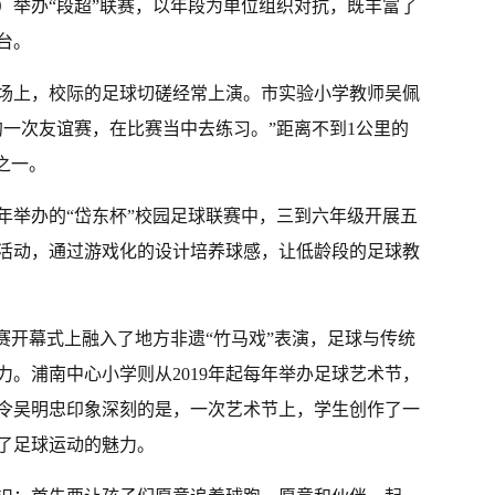
）举办“段超”联赛，以年段为单位组织对抗，既丰富了
台。
场上，校际的足球切磋经常上演。市实验小学教师吴佩
约一次友谊赛，在比赛当中去练习。”距离不到1公里的
之一。
年举办的“岱东杯”校园足球联赛中，三到六年级开展五
活动，通过游戏化的设计培养球感，让低龄段的足球教
赛开幕式上融入了地方非遗“竹马戏”表演，足球与传统
。浦南中心小学则从2019年起每年举办足球艺术节，
令吴明忠印象深刻的是，一次艺术节上，学生创作了一
了足球运动的魅力。