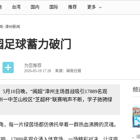
南
台湾
国内
国际
推荐
更多
闻
>
漳州新闻
园足球蓄力破门
为您推荐
2026-05-19 17:28
来源：闽南日报
频
月10日晚，“闽超”漳州主场首战吸引17889名观
州一中芝山校区“芝超杯”联赛哨声不断，学子驰骋绿
角，每一片绿茵场都仿佛托举着一群热血沸腾的灵魂。
打响，17889名观众涌入体育场。一场精彩对决，让这座