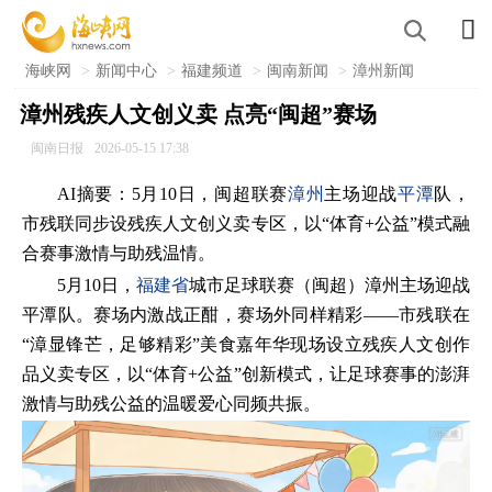

海峡网
>
新闻中心
>
福建频道
>
闽南新闻
>
漳州新闻
漳州残疾人文创义卖 点亮“闽超”赛场
闽南日报
2026-05-15 17:38
AI摘要：5月10日，闽超联赛
漳州
主场迎战
平潭
队，
市残联同步设残疾人文创义卖专区，以“体育+公益”模式融
合赛事激情与助残温情。
5月10日，
福建省
城市足球联赛（闽超）漳州主场迎战
平潭队。赛场内激战正酣，赛场外同样精彩——市残联在
“漳显锋芒，足够精彩”美食嘉年华现场设立残疾人文创作
品义卖专区，以“体育+公益”创新模式，让足球赛事的澎湃
激情与助残公益的温暖爱心同频共振。