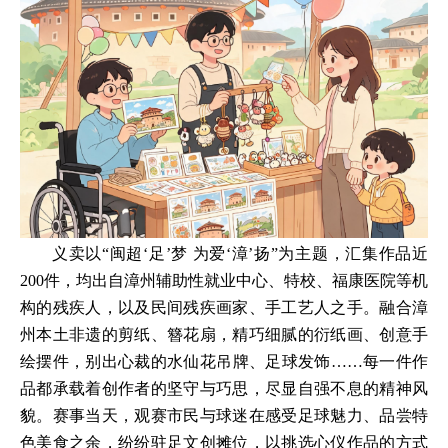
义卖以“闽超‘足’梦 为爱‘漳’扬”为主题，汇集作品近
200件，均出自漳州辅助性就业中心、特校、福康医院等机
构的残疾人，以及民间残疾画家、手工艺人之手。融合漳
州本土非遗的剪纸、簪花扇，精巧细腻的衍纸画、创意手
绘摆件，别出心裁的水仙花吊牌、足球发饰……每一件作
品都承载着创作者的坚守与巧思，尽显自强不息的精神风
貌。赛事当天，观赛市民与球迷在感受足球魅力、品尝特
色美食之余，纷纷驻足文创摊位，以挑选心仪作品的方式