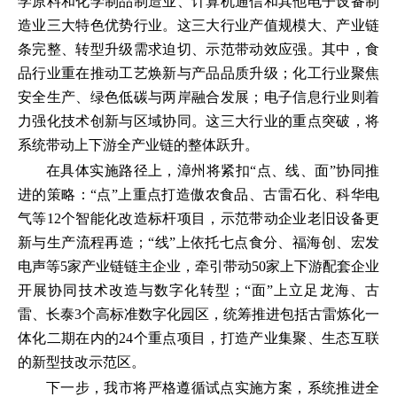
学原料和化学制品制造业、计算机通信和其他电子设备制
造业三大特色优势行业。这三大行业产值规模大、产业链
条完整、转型升级需求迫切、示范带动效应强。其中，食
品行业重在推动工艺焕新与产品品质升级；化工行业聚焦
安全生产、绿色低碳与两岸融合发展；电子信息行业则着
力强化技术创新与区域协同。这三大行业的重点突破，将
系统带动上下游全产业链的整体跃升。
在具体实施路径上，漳州将紧扣“点、线、面”协同推
进的策略：“点”上重点打造傲农食品、古雷石化、科华电
气等12个智能化改造标杆项目，示范带动企业老旧设备更
新与生产流程再造；“线”上依托七点食分、福海创、宏发
电声等5家产业链链主企业，牵引带动50家上下游配套企业
开展协同技术改造与数字化转型；“面”上立足龙海、古
雷、长泰3个高标准数字化园区，统筹推进包括古雷炼化一
体化二期在内的24个重点项目，打造产业集聚、生态互联
的新型技改示范区。
下一步，我市将严格遵循试点实施方案，系统推进全