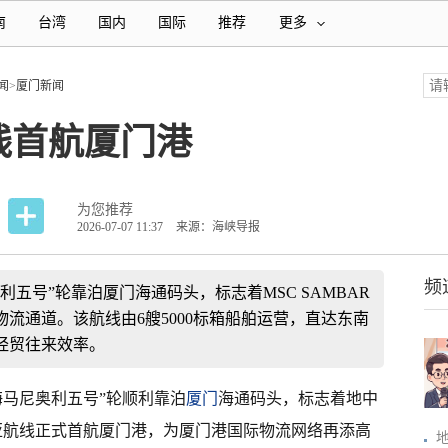
南
台湾
国内
国际
推荐
更多
闻
>
厦门新闻
线首航厦门港
为您推荐
2026-07-07 11:37
来源：海峡导报
频
利五号”轮靠泊厦门海通码头，标志着MSC SAMBAR
流通道。该航线由6艘5000标箱船舶运营，直达东南
经贸往来效率。
海马尼奥利五号”轮顺利靠泊
厦门
海通码头，标志着地中
南亚航线正式首航厦门港，为厦门港国际物流网络再添高