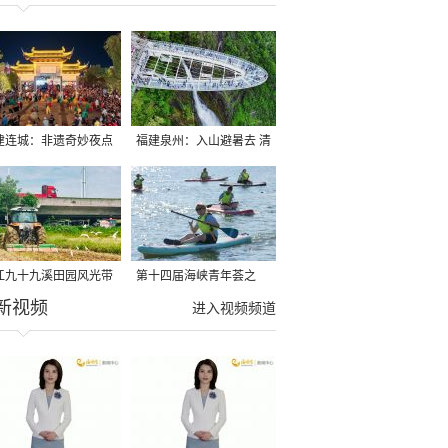
建连城：非遗奇妙夜点
福建泉州：入山避暑去 清
夏夜
凉好惬意
江九十九溪田园风光带
第十四届海峡青年荟之
新视频
亩早稻迎来成熟收割季
2026榕台青年大学生水上
进入视频频道
运动交流营