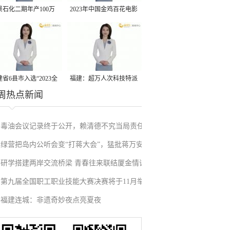
景石化二期年产100万
2023年中国金鸡百花电影
丙烷脱氢项目建成中交
节有福电影巡展31日启动
省6县市入选“2023全
福建：超万人次科技特派
周热点新闻
县域发展潜力百强县”
员一线开展服务
毒油会议记录终于公开，赖清德不究当局责任
绿营把岛内公听会变“打蒋大会”，猛批蒋万安
反甩锅卢秀燕，蓝营点名责任官员要求撤职下
研学搭建两岸交流桥梁 青春往来联结厦金情谊
废除监察机构主张，遭蓝营搬出蔡英文、赖清
台
第九届全国职工职业技能大赛决赛将于11月举
德过往言论打脸
福建连城：非遗奇妙夜点亮夏夜
行