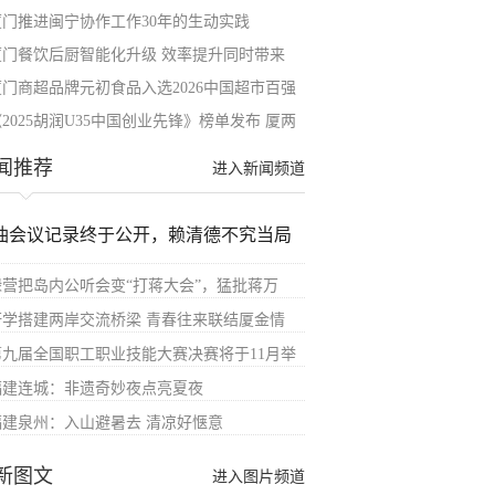
厦门推进闽宁协作工作30年的生动实践
厦门餐饮后厨智能化升级 效率提升同时带来
厦门商超品牌元初食品入选2026中国超市百强
2025胡润U35中国创业先锋》榜单发布 厦两
闻推荐
进入新闻频道
油会议记录终于公开，赖清德不究当局
绿营把岛内公听会变“打蒋大会”，猛批蒋万
研学搭建两岸交流桥梁 青春往来联结厦金情
第九届全国职工职业技能大赛决赛将于11月举
福建连城：非遗奇妙夜点亮夏夜
福建泉州：入山避暑去 清凉好惬意
新图文
进入图片频道