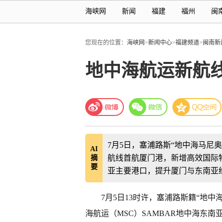
海峡网
新闻
福建
福州
闽
您现在的位置：
海峡网
>
新闻中心
>
福建频道
>
闽南新
地中海航运新航
7月5日，塞浦路斯“地中海马尼奥
AI
航线首航厦门港，新增高效国际物
摘
要
亚主要港口，提升厦门与东南亚
7月5日13时许，塞浦路斯籍“地中
海航运（MSC）SAMBAR地中海东