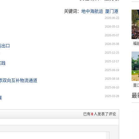
关键词：
地中海航运
厦门港
2026-06-23
2026-05-13
2026-05-07
福
2026-05-06
运出口
亮
2025-12-25
箱
2025-12-17
实践
2025-08-19
2025-08-18
添双向互补物流通道
晋
2025-08-10
最
千
2025-03-28
展
已有
0
人发表了评论