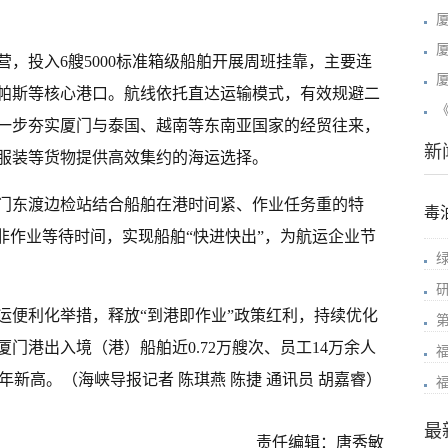
，投入6艘5000标准箱级船舶开展周班挂靠，主要连
帕斯等核心港口。航线依托直达运输模式，有效规避二
《
一步夯实厦门与泰国、越南等东南亚国家的经贸往来，
新
服装等货物提供高效集约的海运选择。
门东渡边检站结合船舶在港时间紧、作业任务重的特
毒
非作业等待时间，实现船舶“快进快出”，为航运企业节
运便利化举措，释放“到港即作业”政策红利，持续优化
门港出入境（港）船舶近0.72万艘次、员工14万余人
历年新高。（海峡导报记者 陈琪燕 陈捷 通讯员 胡嘉睿）
最
责任编辑：唐秀敏