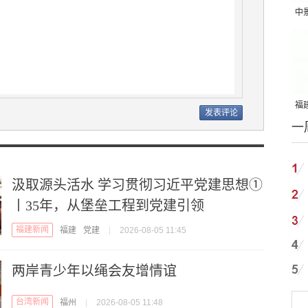
中
吨
福建
一
国
汲取源头活水 学习贯彻习近平党建思想①
丨35年，从堡垒工程到党建引领
福建新闻
福建
党建
|
2026-08-05 11:45
两岸青少年以绳会友增情谊
台湾新闻
福州
|
2026-08-05 11:48