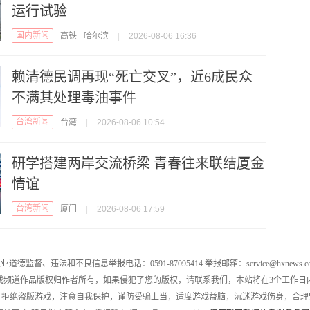
运行试验
国内新闻
高铁
哈尔滨
|
2026-08-06 16:36
赖清德民调再现“死亡交叉”，近6成民众
不满其处理毒油事件
台湾新闻
台湾
|
2026-08-06 10:54
研学搭建两岸交流桥梁 青春往来联结厦金
情谊
台湾新闻
厦门
|
2026-08-06 17:59
业道德监督、违法和不良信息举报电话：0591-87095414 举报邮箱：service@hxnews.c
戏频道作品版权归作者所有，如果侵犯了您的版权，请联系我们，本站将在3个工作日
，拒绝盗版游戏，注意自我保护，谨防受骗上当，适度游戏益脑，沉迷游戏伤身，合理