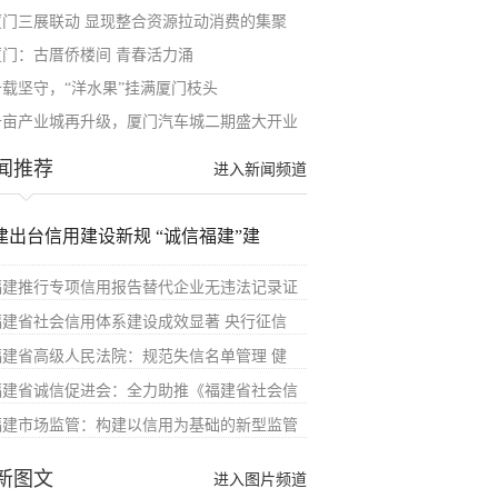
厦门三展联动 显现整合资源拉动消费的集聚
厦门：古厝侨楼间 青春活力涌
十载坚守，“洋水果”挂满厦门枝头
千亩产业城再升级，厦门汽车城二期盛大开业
闻推荐
进入新闻频道
建出台信用建设新规 “诚信福建”建
福建推行专项信用报告替代企业无违法记录证
福建省社会信用体系建设成效显著 央行征信
福建省高级人民法院：规范失信名单管理 健
福建省诚信促进会：全力助推《福建省社会信
福建市场监管：构建以信用为基础的新型监管
新图文
进入图片频道