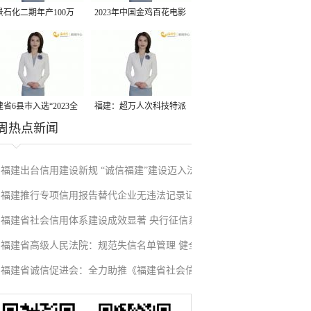
景石化二期年产100万
2023年中国金鸡百花电影
丙烷脱氢项目建成中交
节有福电影巡展31日启动
省6县市入选“2023全
福建：超万人次科技特派
周热点新闻
县域发展潜力百强县”
员一线开展服务
福建出台信用建设新规 “诚信福建”建设迈入法
福建推行专项信用报告替代企业无违法记录证
治化新阶段
福建省社会信用体系建设成效显著 央行征信系
明改革成效显著
福建省高级人民法院：规范失信名单管理 健全
统赋能实体经济
福建省诚信促进会：全力助推《福建省社会信
信用修复机制
用条例》落地见效