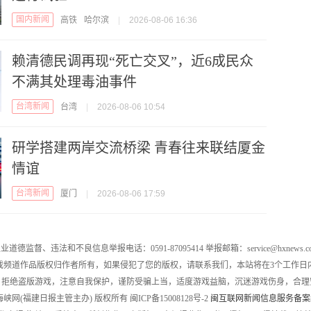
国内新闻
高铁
哈尔滨
|
2026-08-06 16:36
赖清德民调再现“死亡交叉”，近6成民众
不满其处理毒油事件
台湾新闻
台湾
|
2026-08-06 10:54
研学搭建两岸交流桥梁 青春往来联结厦金
情谊
台湾新闻
厦门
|
2026-08-06 17:59
业道德监督、违法和不良信息举报电话：0591-87095414 举报邮箱：service@hxnews.c
戏频道作品版权归作者所有，如果侵犯了您的版权，请联系我们，本站将在3个工作日
，拒绝盗版游戏，注意自我保护，谨防受骗上当，适度游戏益脑，沉迷游戏伤身，合理
016 海峡网(福建日报主管主办) 版权所有 闽ICP备15008128号-2
闽互联网新闻信息服务备案编号