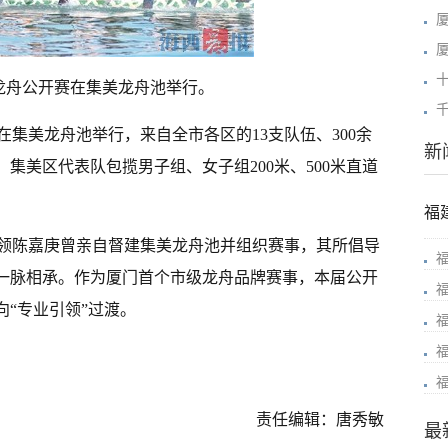
龙舟公开赛在集美龙舟池举行。
在集美龙舟池举行，来自全市各区的13支队伍、300余
新
，集美区代表队包揽男子组、女子组200米、500米直道
福
领陈嘉庚曾亲自督建集美龙舟池并组织赛事，其所倡导
念一脉相承。作为厦门首个市级龙舟品牌赛事，本届公开
向“专业引领”过渡。
责任编辑：唐秀敏
最