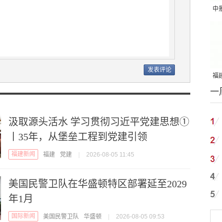
中
吨
福建
一
国
汲取源头活水 学习贯彻习近平党建思想①
丨35年，从堡垒工程到党建引领
福建新闻
福建
党建
|
2026-08-05 11:45
美国民警卫队在华盛顿特区部署延至2029
年1月
国际新闻
美国民警卫队
华盛顿
|
2026-08-05 09:53