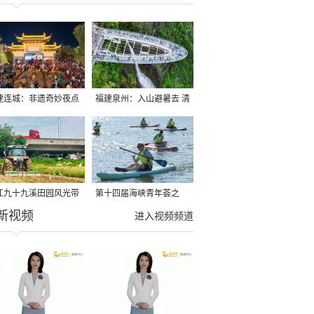
建连城：非遗奇妙夜点
福建泉州：入山避暑去 清
夏夜
凉好惬意
江九十九溪田园风光带
第十四届海峡青年荟之
新视频
亩早稻迎来成熟收割季
2026榕台青年大学生水上
进入视频频道
运动交流营