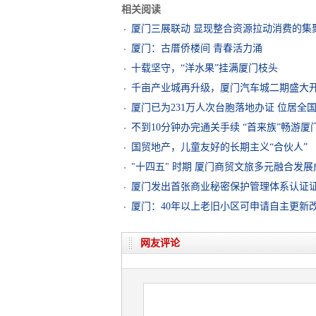
相关阅读
厦门三展联动 显现整合资源拉动消费的集
厦门：古厝侨楼间 青春活力涌
十载坚守，“洋水果”挂满厦门枝头
千亩产业城再升级，厦门汽车城二期盛大
厦门已为231万人次台胞落地办证 位居全
不到10分钟办完通关手续 “首来族”畅游
国贸地产，儿童友好的长期主义“合伙人”
"十四五" 时期 厦门商贸文旅多元融合发
厦门发出首张商业秘密保护管理体系认证
厦门：40年以上老旧小区可申请自主更新
网友评论