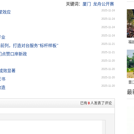
关键词：
厦门
龙舟公开赛
2025-11-24
聚效应
2025-11-24
2025-11-24
2025-11-24
开业
福
2025-11-21
国前列，打造对台服务“标杆样板”
亮
2025-11-21
厦门点赞口岸新政
2025-11-20
2025-11-20
展成效显著
2025-11-20
证书
晋
2025-11-20
改造
最
千
已有
0
人发表了评论