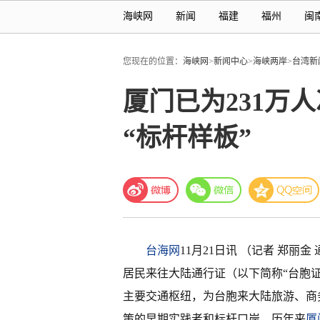
海峡网
新闻
福建
福州
闽
您现在的位置：
海峡网
>
新闻中心
>
海峡两岸
>
台湾新
厦门已为231万
“标杆样板”
台海网
11月21日讯 （记者 郑丽金
居民来往大陆通行证（以下简称“台胞证”
主要交通枢纽，为台胞来大陆旅游、商
策的早期实践者和标杆口岸，历年来
厦