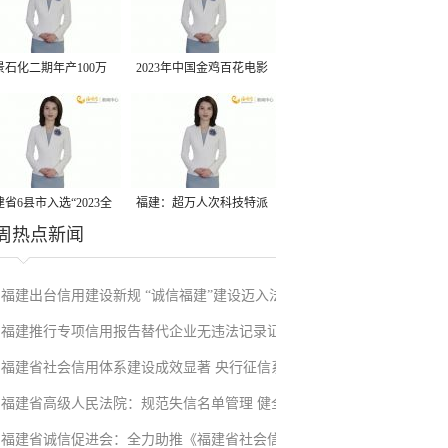
景石化二期年产100万
2023年中国金鸡百花电影
丙烷脱氢项目建成中交
节有福电影巡展31日启动
省6县市入选“2023全
福建：超万人次科技特派
周热点新闻
县域发展潜力百强县”
员一线开展服务
福建出台信用建设新规 “诚信福建”建设迈入法
福建推行专项信用报告替代企业无违法记录证
治化新阶段
福建省社会信用体系建设成效显著 央行征信系
明改革成效显著
福建省高级人民法院：规范失信名单管理 健全
统赋能实体经济
福建省诚信促进会：全力助推《福建省社会信