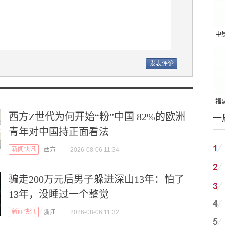
中
吨
福建
西方Z世代为何开始“粉”中国 82%的欧洲
一
国
青年对中国持正面看法
新闻快讯
西方
|
2026-08-06 11:34
骗走200万元后男子躲进深山13年：怕了
13年，没睡过一个整觉
新闻快讯
浙江
|
2026-08-06 11:32