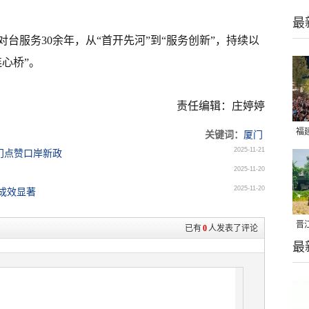
最
台服务30余年，从“首开先河”到“服务创新”，持续以
心桥”。
责任编辑：庄婷婷
福
关键词：
厦门
2025-11-21
亮
厦门点赞口岸新政
2025-11-20
2025-11-20
展成效显著
晋
已有
0
人发表了评论
最
千