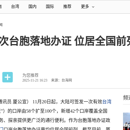
南
台湾
国内
国际
推荐
更多
闻
人次台胞落地办证 位居全国
为您推荐
2025-11-21 16:23
来源：台海网
频
 通讯员 厦公宣） 11月20日起，大陆可签发一次有效
台湾
）的口岸由58个扩至100个，新增42个口岸覆盖全国
务、探亲提供更广泛的通行便利。作为台胞落地办证政
门
口岸台胞落地办证量均位居全国前列，截至目前，厦