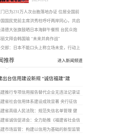
2025-11-21
厦门已为231万人次台胞落地办证 位居全国前
中国国民党前主席洪秀柱呼吁两岸同心，共启
赖清德大张旗鼓晒日本海鲜午餐照 台民众炮
郑丽文拜会韩国瑜 “未来并肩作战”
外交部：日本不能口头上称立场未变，行动上
闻推荐
进入新闻频道
建出台信用建设新规 “诚信福建”建
福建推行专项信用报告替代企业无违法记录证
福建省社会信用体系建设成效显著 央行征信
福建省高级人民法院：规范失信名单管理 健
福建省诚信促进会：全力助推《福建省社会信
福建市场监管：构建以信用为基础的新型监管