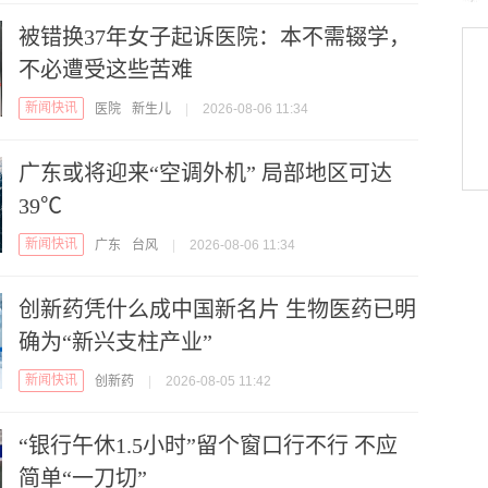
被错换37年女子起诉医院：本不需辍学，
不必遭受这些苦难
新闻快讯
医院
新生儿
|
2026-08-06 11:34
广东或将迎来“空调外机” 局部地区可达
39℃
新闻快讯
广东
台风
|
2026-08-06 11:34
创新药凭什么成中国新名片 生物医药已明
确为“新兴支柱产业”
新闻快讯
创新药
|
2026-08-05 11:42
“银行午休1.5小时”留个窗口行不行 不应
简单“一刀切”