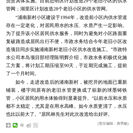
负责具体实施。目前思明区计划改造29个老旧小区的供水
管网；湖里区计划改造28个老旧小区的供水管网。
“浦南新村小区建设于1994年，改造前小区内供水管道
存在一定老化，对居民用水的水压、水质产生一定影响。
为了提升该小区居民供水服务，同时为避免对小区路面重
复破路造成居民出行不便，市政水务结合今年老旧小区改
造项目同步实施浦南新村老旧小区供水改造施工。”市政特
水公司本岛项目部经理陈明辉介绍，市政水务积极优化施
工方案，将计划工期压缩至90天，于近期完成施工，提前
了一个月时间。
如今，走进改造后的浦南新村，被挖开的地面已重新
铺装，楼宇间原有的老旧水管更换成了崭新的球墨铸铁
管，小区居民的用水体验得到显著提升。“以前水压和水质
都不太稳定，尤其是在用水高峰。如今水质更清了，水压
也比以前大了。”居民林先生对此次改造给出好评。
(责任编辑：唐秀敏)