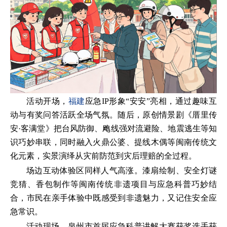
活动开场，
福建
应急IP形象“安安”亮相，通过趣味互
动与有奖问答活跃全场气氛。随后，原创情景剧《厝里传
安·客满堂》把台风防御、飑线强对流避险、地震逃生等知
识巧妙串联，同时融入火鼎公婆、提线木偶等闽南传统文
化元素，实景演绎从灾前防范到灾后理赔的全过程。
场边互动体验区同样人气高涨。漆扇绘制、安全灯谜
竞猜、香包制作等闽南传统非遗项目与应急科普巧妙结
合，市民在亲手体验中既感受到非遗魅力，又记住安全应
急常识。
活动现场，泉州市首届应急科普讲解大赛获奖选手获