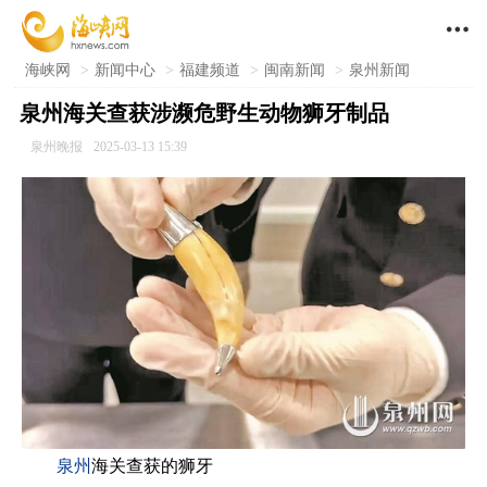

海峡网
>
新闻中心
>
福建频道
>
闽南新闻
>
泉州新闻
泉州海关查获涉濒危野生动物狮牙制品
泉州晚报
2025-03-13 15:39
泉州
海关查获的狮牙