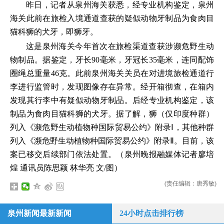
昨日，记者从泉州海关获悉，经专业机构鉴定，泉州
海关此前在旅检入境通道查获的疑似动物牙制品为食肉目
猫科狮的犬牙，即狮牙。
这是泉州海关今年首次在旅检渠道查获涉濒危野生动
物制品。据鉴定，牙长90毫米，牙冠长35毫米，连同配饰
圈绳总重量46克。此前泉州海关关员在对进境旅检通道行
李进行监管时，发现图像存在异常。经开箱彻查，在箱内
发现其行李中有疑似动物牙制品。后经专业机构鉴定，该
制品为食肉目猫科狮的犬牙。据了解，狮（仅印度种群）
列入《濒危野生动植物种国际贸易公约》附录Ⅰ，其他种群
列入《濒危野生动植物种国际贸易公约》附录Ⅱ。目前，该
案已移交后续部门依法处置。（泉州晚报融媒体记者廖培
煌 通讯员陈思颖 林华亮 文/图）
(责任编辑：唐秀敏)
泉州新闻最新新闻
24小时点击排行榜