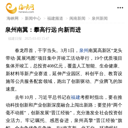

海峡网
>
新闻中心
>
福建频道
>
闽南新闻
>
泉州新闻
泉州南翼：攀高行远 向新而进
福建日报
2025-03-03 15:47
春龙昂首，干字当头。3月1日，
泉州
南翼高新区“龙头
带动·翼展鸿图”项目集中开竣工活动举行，19个优质项目
集体开竣工，总投资408亿元，覆盖人工智能、生命健康、
新材料等新产业赛道，延伸产业园区、科创平台、教育设
施等公共服务配套领域，跑出了创新驱动、产业腾飞的加
速度。
去年10月，习近平总书记在
福建
考察时指出，要在推
动科技创新和产业创新深度融合上闯出新路；要坚持“两个
毫不动摇”，创新发展“晋江经验”，充分激发全社会投资创
业活力。牢记嘱托、感恩奋进，泉州高擎“晋江经验”旗