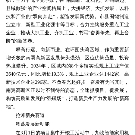
帜，全力争优争先争效，在“南高新、北石化、环湾崛起、
县域做强”的产业空间格局上，大拼经济、大抓发展，以科
技和产业的“双向奔赴”，塑造发展新优势。市县围绕制造
业立市、新型工业化强市等目标，合力挂钩服务重点工业
企业，推动大抓工业、齐抓工业，书写“奋勇争先、再上台
阶”的新答卷。
攀高行远、向新而进。在环围头湾区域，作为重要新
增长极的南翼高新区发展势头强劲、区位优势凸显、投资
热度攀升。2024年，区域内的8个乡镇实现规上工业产值
3640亿元，同比增长19.3%，规上工业企业达1442家、高
新技术企业达296家。不负春光起好步，奋发有为当其时，
南翼高新区正以时不我待的姿态，全速抓项目、促发展，
构筑高质量发展的“强磁场”，打造新质生产力发展的“新高
地”。
抢滩新兴赛道
积蓄发展新动能
在3月1日的项目集中开竣工活动中，九牧智能家用机