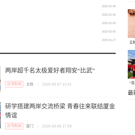
2025-02-06
2025-02-06
2025-02-05
2025-02-05
2025-01-27
立
晒
味
两岸超千名太极爱好者翔安“比武”
“
台湾新闻
太极
|
2026-08-07 10:41
最
题
研学搭建两岸交流桥梁 青春往来联结厦金
情谊
台湾新闻
厦门
|
2026-08-06 17:59