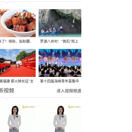
秋了！啃秋、贴秋膘、
罗源八井村：“抱石”而上
秋，福建人这样过才够
→
寻美福建 薪火映长征”主
第十四届海峡青年荟集中
新视频
活动在龙岩长汀启动
阶段活动在福州举行
进入视频频道