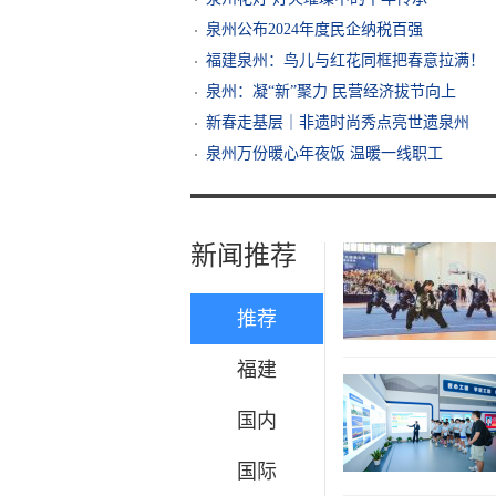
泉州公布2024年度民企纳税百强
福建泉州：鸟儿与红花同框把春意拉满！
泉州：凝“新”聚力 民营经济拔节向上
新春走基层｜非遗时尚秀点亮世遗泉州
泉州万份暖心年夜饭 温暖一线职工
新闻推荐
推荐
福建
国内
国际