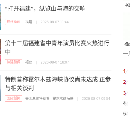
中
“打开福建”，纵览山与海的交响
吨
福建新闻
福建
|
2026-08-07 11:44
第十二届福建省中青年演员比赛火热进行
福建
中
一
国
福建新闻
福建
|
2026-08-07 18:07
特朗普称霍尔木兹海峡协议尚未达成 正参
与相关谈判
国际新闻
美国总统特朗普
霍尔木兹海峡
|
2026-08-07 09:54