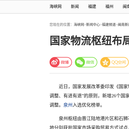
海峡网
新闻
福建
福州
闽
您现在的位置：
海峡网
>
新闻中心
>
福建频道
>
闽南新
国家物流枢纽布
近日，国家发展改革委印发《国家
调整、有进有退”的原则，新增26个
调整。
泉州
入选优化榜单。
泉州枢纽由晋江陆地港片区和石狮
地分别获批国家市场采购贸易方式试点