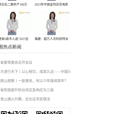
景石化二期年产100万
2023年中国金鸡百花电影
丙烷脱氢项目建成中交
节有福电影巡展31日启动
省6县市入选“2023全
福建：超万人次科技特派
周热点新闻
县域发展潜力百强县”
员一线开展服务
省委常委会召开会议
大道行天下丨以心相交，成其久远——中国元
屏山观察丨一座堡垒，何以35年接续筑牢？
首外交的世界情怀与大国气派
省防指提升防台风应急响应为三级
青山烟火升腾，念长征军民情深