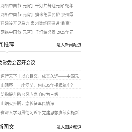
【网络中国节·元宵】千灯共舞迎元宵 蛇年
【网络中国节·元宵】摸米龟赏民俗 泉州霞
项目建设开足马力 泉州数经园建设“跑赢”
网络中国节·元宵】千灯绘盛景 2025年元
闻推荐
进入新闻频道
委常委会召开会议
大道行天下丨以心相交，成其久远——中国元
屏山观察丨一座堡垒，何以35年接续筑牢？
省防指提升防台风应急响应为三级
青山烟火升腾，念长征军民情深
全省深入学习贯彻习近平党建思想赓续实施新
新图文
进入图片频道