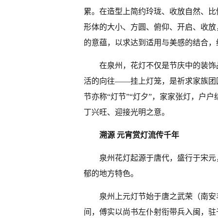
累。在造型上简约玲珑、收放自然、比
形体的大小、方圆、俯仰、开启、收放
的意蕴，以求达到适用与美感的结合，
在泉州，花灯不仅是节庆中的装饰
活的向往——挂上灯笼，是祈求家族团
节亦称“灯节”“灯夕”，家家张灯，户户
丁兴旺、迎接光明之意。
溯源 元宵赏灯流传千年
泉州花灯起源于唐代，盛行于宋元
郁的地方特色。
泉州上元灯节始于唐之武荣（南安
间，傅实以尚书左仆射衔带兵入闽，驻