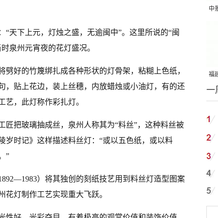
中
吨
：“天下上元，灯烛之盛，无逾闽中”。这里所说的“闽
当时泉州元宵夜的花灯盛况。
将劈好的竹篾绑扎成各种形状的灯骨架，粘糊上色纸，
福建
句，贴上花边，装上丝穗，内放蜡烛或小油灯，有的还
一
国
工艺，此灯称作彩扎灯。
工匠把玻璃抽成丝，泉州人称其为“料丝”，这种料丝被
陵岁时记》这样描述料丝灯：“或以五色纸，或以料
。”
892—1983）将其独创的刻纸技艺用到料丝灯造型图案
州花灯制作工艺实现重大飞跃。
光性好，光彩夺目，有着极高的观赏价值和装饰价值。