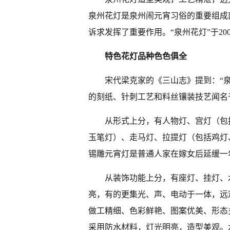
泉州花灯是泉州闹元宵习俗的重要组成
诉求发挥了重要作用。“泉州花灯”于2
特色花灯品种色色俱全
宋代梁克家的《三山志》提到：“
的刻纸、针刺工艺和料丝镶装技艺闻名
从形式上分，有人物灯、宫灯（包
玉笔灯）、走马灯、拉提灯（包括鸡灯
锡雕元宵灯是普通人家在嫁女后延缓一
从装饰功能上分，有座灯、挂灯、
亮，有的更集光、声、电动于一体，远
做工精细、色彩鲜艳、图案优美、形态
采用防水材料，灯光明亮，造型美观。