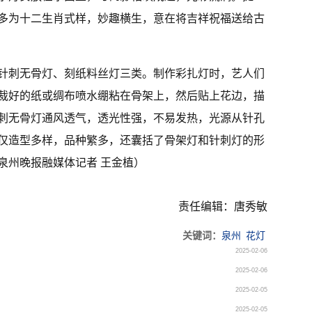
多为十二生肖式样，妙趣横生，意在将吉祥祝福送给古
针刺无骨灯、刻纸料丝灯三类。制作彩扎灯时，艺人们
裁好的纸或绸布喷水绷粘在骨架上，然后贴上花边，描
刺无骨灯通风透气，透光性强，不易发热，光源从针孔
仅造型多样，品种繁多，还囊括了骨架灯和针刺灯的形
泉州晚报融媒体记者 王金植）
责任编辑：唐秀敏
关键词：
泉州
花灯
2025-02-06
2025-02-06
2025-02-05
2025-02-05