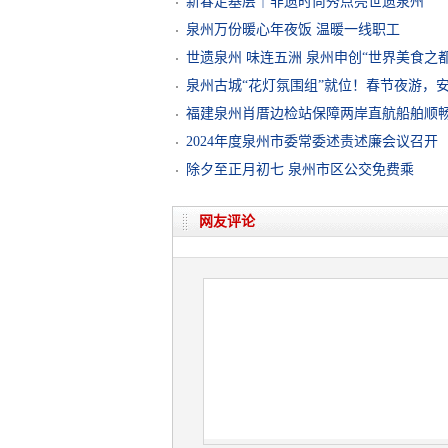
新春走基层｜非遗时尚秀点亮世遗泉州
泉州万份暖心年夜饭 温暖一线职工
世遗泉州 味连五洲 泉州申创“世界美食之
泉州古城“花灯氛围组”就位！春节夜游，
福建泉州肖厝边检站保障两岸直航船舶顺
2024年度泉州市委常委述责述廉会议召开
除夕至正月初七 泉州市区公交免费乘
网友评论