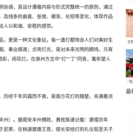
例协调，其设计遵循内容与形式完整统一的原则，通过
，及线条的曲直、张弛、缓急、长短等变化，体现作品
给人以和谐、安稳的感觉。
品，更是一种文化象征。每一盏灯都饱含人们对美好生
立
圆、事业顺遂；点亮灯光，是对未来光明的期待。元宵
晒
结彩，闹花灯。在泉州方言中“灯”“丁”同音，寓祈望人
味
“
最
题
，历经千年风霜而不衰，是南方花灯的翘楚，充满着浓
丰州）。据南安丰州傅姓、黄姓族谱记载：唐僖宗年
于武荣，在桃源建唐王宫，按长安结灯的礼仪祝圣天子