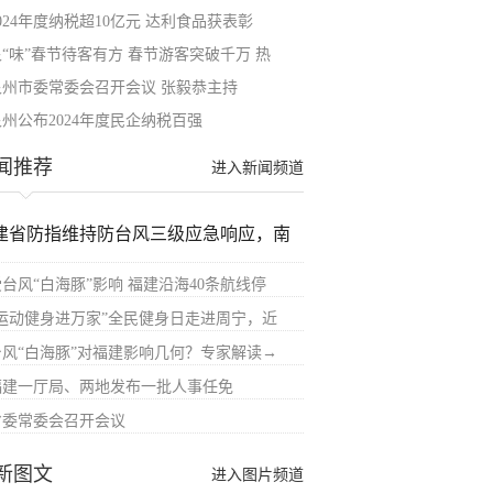
024年度纳税超10亿元 达利食品获表彰
泉“味”春节待客有方 春节游客突破千万 热
泉州市委常委会召开会议 张毅恭主持
泉州公布2024年度民企纳税百强
闻推荐
进入新闻频道
建省防指维持防台风三级应急响应，南
受台风“白海豚”影响 福建沿海40条航线停
“运动健身进万家”全民健身日走进周宁，近
台风“白海豚”对福建影响几何？专家解读→
福建一厅局、两地发布一批人事任免
省委常委会召开会议
新图文
进入图片频道