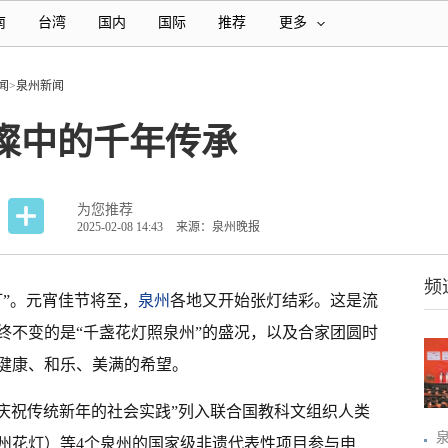
南
台湾
国内
国际
推荐
更多
闻
>
泉州新闻
璨中的千年传承
为您推荐
2025-02-08 14:43
来源：泉州晚报
频
灯”。元宵佳节将至，
泉州
各地又开始张灯结彩。这是流
终不变的是“千盏花灯照泉州”的盛况，以及合家团圆时
健康、和乐、美满的希望。
国人庆祝传统新年的社会实践”列入联合国教科文组织人类
州花灯）等4个泉州的国家级非遗代表性项目参与申