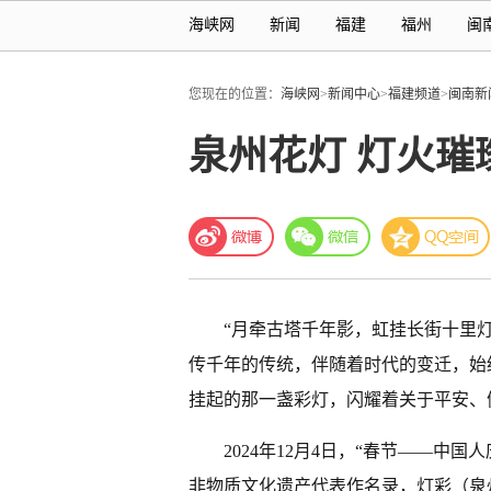
海峡网
新闻
福建
福州
闽
您现在的位置：
海峡网
>
新闻中心
>
福建频道
>
闽南新
泉州花灯 灯火璀
“月牵古塔千年影，虹挂长街十里
传千年的传统，伴随着时代的变迁，始
挂起的那一盏彩灯，闪耀着关于平安、
2024年12月4日，“春节——中
非物质文化遗产代表作名录，灯彩（泉