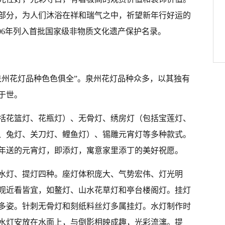
部分，为人们沐浴在祥和瑞气之中，祈望新年行好运的
006年列入首批国家级非物质文化遗产保护名录。
泉州花灯品种色色俱全”。泉州花灯品种众多，以其独有
于世。
括花篮灯、花瓶灯）、无骨灯、绣房灯（包括宝莲灯、
、兔灯、关刀灯、鲤鱼灯）、锡雕元宵灯等多种款式。
年送的元宵灯，即添灯，寓意家里添丁的美好祝愿。
水灯、提灯四种。座灯体积庞大、气势宏伟、灯光明
观近看皆宜，如鳌灯、山水花草灯和亭台楼阁灯。挂灯
多姿。针刺无骨灯和刻纸料丝灯多属挂灯。水灯制作时
水灯安放在水面上，与倒影相映成趣，光彩流漓。提