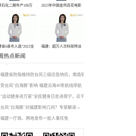
景石化二期年产100万
2023年中国金鸡百花电影
丙烷脱氢项目建成中交
节有福电影巡展31日启动
省6县市入选“2023全
福建：超万人次科技特派
周热点新闻
县域发展潜力百强县”
员一线开展服务
福建省防指维持防台风三级应急响应，南昌铁
受台风“白海豚”影响 福建沿海40条航线停航
路停运部分旅客列车→
“运动健身进万家”全民健身日走进周宁，近千
台风“白海豚”对福建影响几何？专家解读→
人徒步云端
福建一厅局、两地发布一批人事任免