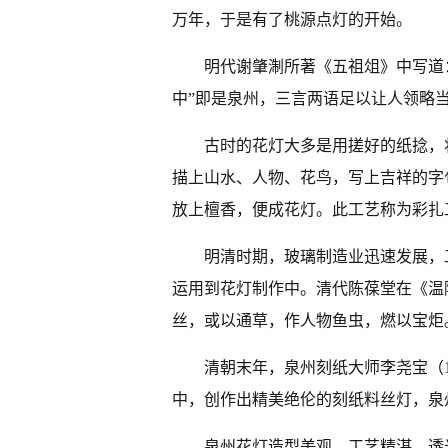
万年，于是有了桃源点灯的开始。
明代谢肇淛所著《五祖俎》中写道
中”即是泉州，三言两语足以让人领略
古时的花灯大多是用搓好的纸捻，
描上山水、人物、花鸟，写上吉祥的字
放上檀香，便成花灯。此工艺称为彩扎
明清时期，玻璃制造业迅速发展，
运用到花灯制作中。清代陈葆堂在《温
丝，或以通草，作人物鱼虫，燃以宝炬
清朝末年，泉州刻纸大师李尧宝（1
中，创作出精美绝伦的刻纸料丝灯，泉
泉州花灯造型美观，工艺精湛，透