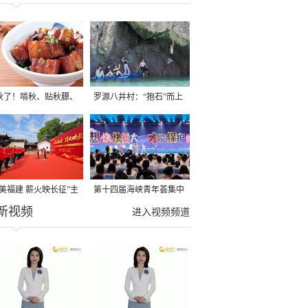
秋了！啃秋、贴秋膘、
罗源八井村：“抱石”而上
秋，福建人这样过才够
→
寻美福建 薪火映长征”主
第十四届海峡青年荟集中
新视频
活动在龙岩长汀启动
阶段活动在福州举行
进入视频频道