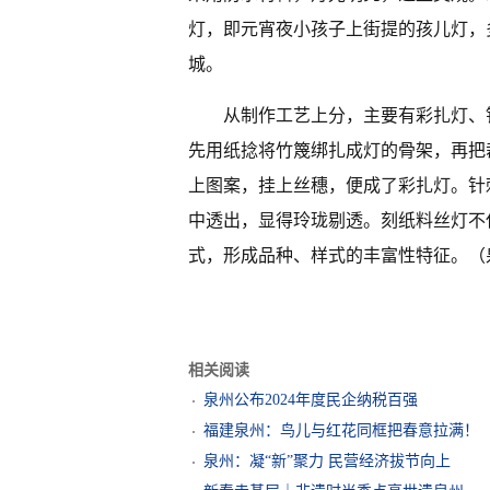
灯，即元宵夜小孩子上街提的孩儿灯，
城。
从制作工艺上分，主要有彩扎灯、
先用纸捻将竹篾绑扎成灯的骨架，再把
上图案，挂上丝穗，便成了彩扎灯。针
中透出，显得玲珑剔透。刻纸料丝灯不
式，形成品种、样式的丰富性特征。（
相关阅读
泉州公布2024年度民企纳税百强
福建泉州：鸟儿与红花同框把春意拉满！
泉州：凝“新”聚力 民营经济拔节向上