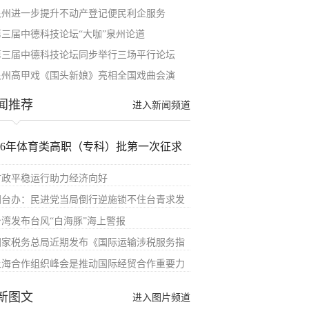
泉州进一步提升不动产登记便民利企服务
第三届中德科技论坛“大咖”泉州论道
第三届中德科技论坛同步举行三场平行论坛
泉州高甲戏《围头新娘》亮相全国戏曲会演
闻推荐
进入新闻频道
026年体育类高职（专科）批第一次征求
财政平稳运行助力经济向好
国台办：民进党当局倒行逆施锁不住台青求发
台湾发布台风“白海豚”海上警报
国家税务总局近期发布《国际运输涉税服务指
上海合作组织峰会是推动国际经贸合作重要力
新图文
进入图片频道