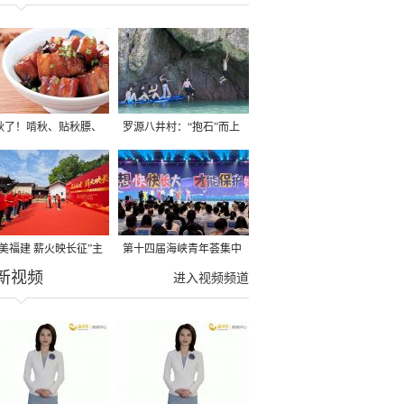
秋了！啃秋、贴秋膘、
罗源八井村：“抱石”而上
秋，福建人这样过才够
→
寻美福建 薪火映长征”主
第十四届海峡青年荟集中
新视频
活动在龙岩长汀启动
阶段活动在福州举行
进入视频频道