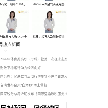
景石化二期年产100万
2023年中国金鸡百花电影
丙烷脱氢项目建成中交
节有福电影巡展31日启动
省6县市入选“2023全
福建：超万人次科技特派
周热点新闻
县域发展潜力百强县”
员一线开展服务
2026年体育类高职（专科）批第一次征求志愿
财政平稳运行助力经济向好
填报
国台办：民进党当局倒行逆施锁不住台青求发
台湾发布台风“白海豚”海上警报
展的心
国家税务总局近期发布《国际运输涉税服务指
引》