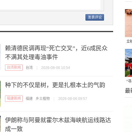
立
赖清德民调再现“死亡交叉”，近6成民众
晒
不满其处理毒油事件
味
台湾新闻
台湾
|
2026-08-06 10:54
“
种下的不仅是树，更是扎根本土的气韵
最
题
福建新闻
福建
乡土植物
|
2026-08-06 09:57
伊朗称与阿曼就霍尔木兹海峡航运线路达
成一致