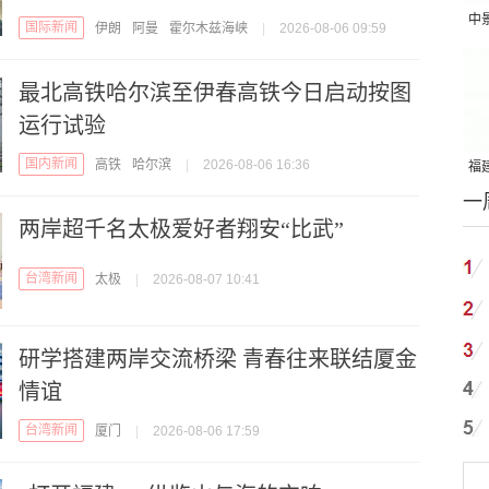
中
国际新闻
伊朗
阿曼
霍尔木兹海峡
|
2026-08-06 09:59
吨
最北高铁哈尔滨至伊春高铁今日启动按图
运行试验
国内新闻
高铁
哈尔滨
|
2026-08-06 16:36
福建
一
国
两岸超千名太极爱好者翔安“比武”
台湾新闻
太极
|
2026-08-07 10:41
研学搭建两岸交流桥梁 青春往来联结厦金
情谊
台湾新闻
厦门
|
2026-08-06 17:59