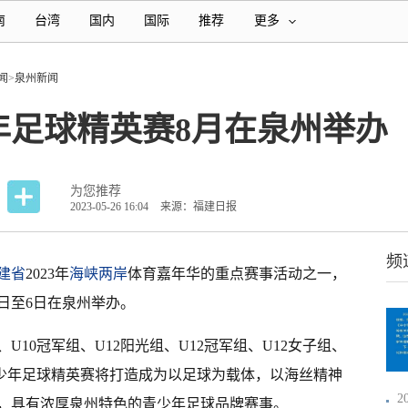
南
台湾
国内
国际
推荐
更多
闻
>
泉州新闻
少年足球精英赛8月在泉州举办
为您推荐
2023-05-26 16:04
来源：福建日报
频
建省
2023年
海峡两岸
体育嘉年华的重点赛事活动之一，
1日至6日在泉州举办。
、U10冠军组、U12阳光组、U12冠军组、U12女子组、
丝青少年足球精英赛将打造成为以足球为载体，以海丝精神
，具有浓厚泉州特色的青少年足球品牌赛事。