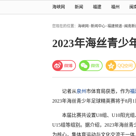
海峡网
新闻
福建
福州
闽
您现在的位置：
海峡网
>
新闻中心
>
福建频道
>
闽南新
2023年海丝青
记者从
泉州
市体育局获悉，作为
福
2023年海丝青少年足球精英赛将于8月
本届比赛共设置U8组、U10阳光组
U15组等组别。据介绍，2023年海
为核心，集体育运动与文化交流于一体