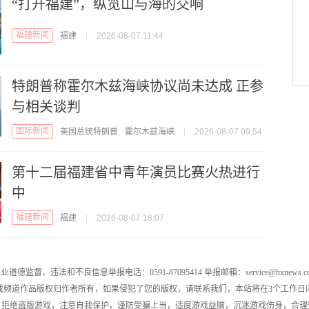
“打开福建”，纵览山与海的交响
福建新闻
福建
|
2026-08-07 11:44
特朗普称霍尔木兹海峡协议尚未达成 正参
与相关谈判
国际新闻
美国总统特朗普
霍尔木兹海峡
|
2026-08-07 09:54
第十二届福建省中青年演员比赛火热进行
中
福建新闻
福建
|
2026-08-07 18:07
业道德监督、违法和不良信息举报电话：0591-87095414 举报邮箱：service@hxnews.c
戏频道作品版权归作者所有，如果侵犯了您的版权，请联系我们，本站将在3个工作日
，拒绝盗版游戏，注意自我保护，谨防受骗上当，适度游戏益脑，沉迷游戏伤身，合理