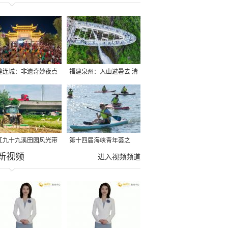
建连城：非遗奇妙夜点
福建泉州：入山避暑去 清
夏夜
凉好惬意
江九十九溪田园风光带
第十四届海峡青年荟之
新视频
亩早稻迎来成熟收割季
2026榕台青年大学生水上
进入视频频道
运动交流营