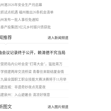
福州港2026年安全生产月启幕
抢抓试点机遇 福州推出26条机会清单
福州发布一批人事任免通知
永泰产投集团3亿元乡村振兴债获批
闻推荐
进入新闻频道
油会议记录终于公开，赖清德不究当局
绿营把岛内公听会变“打蒋大会”，猛批蒋万
研学搭建两岸交流桥梁 青春往来联结厦金情
第九届全国职工职业技能大赛决赛将于11月举
福建连城：非遗奇妙夜点亮夏夜
福建泉州：入山避暑去 清凉好惬意
新图文
进入图片频道