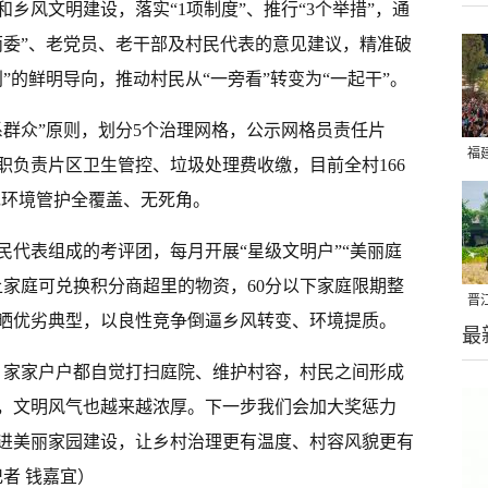
乡风文明建设，落实“1项制度”、推行“3个举措”，通
两委”、老党员、老干部及村民代表的意见建议，精准破
”的鲜明导向，推动村民从“一旁看”转变为“一起干”。
系群众”原则，划分5个治理网格，公示网格员责任片
福
职负责片区卫生管控、垃圾处理费收缴，目前全村166
亮
现环境管护全覆盖、无死角。
民代表组成的考评团，每月开展“星级文明户”“美丽庭
上家庭可兑换积分商超里的物资，60分以下家庭限期整
晋
晒优劣典型，以良性竞争倒逼乡风转变、环境提质。
最
千
，家家户户都自觉打扫庭院、维护村容，村民之间形成
，文明风气也越来越浓厚。下一步我们会加大奖惩力
进美丽家园建设，让乡村治理更有温度、村容风貌更有
者 钱嘉宜）