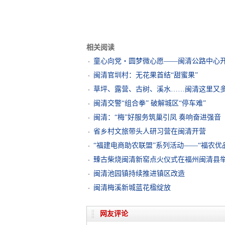
相关阅读
童心向党・圆梦微心愿——闽清公路中心
闽清官圳村：无花果首结“甜蜜果”
草坪、露营、古树、溪水……闽清这里又
闽清交警“组合拳” 破解城区“停车难”
闽清：“梅”好服务筑巢引凤 奏响奋进强音
省乡村文旅带头人研习营在闽清开营
“福建电商助农联盟”系列活动——“福农优
臻古柴烧闽清新窑点火仪式在福州闽清县
闽清池园镇持续推进镇区改造
闽清梅溪新城蓝花楹绽放
网友评论