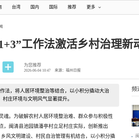
南
台湾
国内
国际
推荐
更多
闻
1+3”工作法激活乡村治理新
为您推荐
2026-06-04 10:47
来源：福州日报
频
制工作法，将人居环境整治等结合，以小积分撬动大治
，村庄环境与文明风气显著提升。
灵魂。为破解农村人居环境整治难、群众参与积极性
点，闽清县池园镇潘亭村立足村庄实际，创新推出
治、乡风文明建设、村民自治管理有机结合，以小积分撬