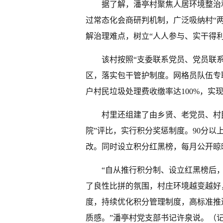
据了解，潘亭村聚焦人居环境整治和
过常态化会商研判机制，广泛吸纳村“
解治理难点，树立“人人参与、实干得利
该村按照“支委联系党员、党员联
区，落实包干管护制度。网格员队伍专
户村民垃圾处理费收缴率达100%，实
村里还组建了由乡贤、老党员、村
院”评比，实行积分奖惩制度。90分以
改。同时设立积分红黑榜，每月公开晾
“自从推行积分制、设立红黑榜后
了良性比拼的氛围，村庄环境越变越好
度，持续优化积分管理制度，高标准推
质感。”潘亭村党支部书记许泉说。（记