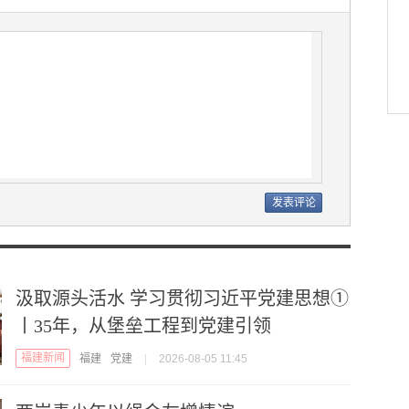
汲取源头活水 学习贯彻习近平党建思想①
丨35年，从堡垒工程到党建引领
福建新闻
福建
党建
|
2026-08-05 11:45