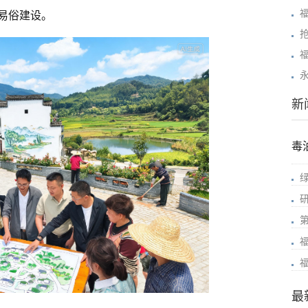
易俗建设。
新
毒
最