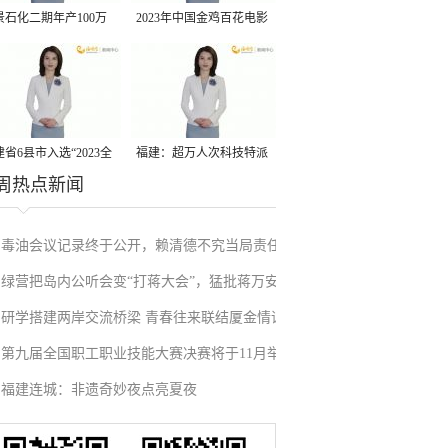
景石化二期年产100万
2023年中国金鸡百花电影
丙烷脱氢项目建成中交
节有福电影巡展31日启动
省6县市入选“2023全
福建：超万人次科技特派
周热点新闻
县域发展潜力百强县”
员一线开展服务
毒油会议记录终于公开，赖清德不究当局责任
绿营把岛内公听会变“打蒋大会”，猛批蒋万安
反甩锅卢秀燕，蓝营点名责任官员要求撤职下
研学搭建两岸交流桥梁 青春往来联结厦金情谊
废除监察机构主张，遭蓝营搬出蔡英文、赖清
台
第九届全国职工职业技能大赛决赛将于11月举
德过往言论打脸
福建连城：非遗奇妙夜点亮夏夜
行