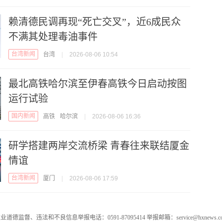
赖清德民调再现“死亡交叉”，近6成民众
不满其处理毒油事件
台湾新闻
台湾
|
2026-08-06 10:54
最北高铁哈尔滨至伊春高铁今日启动按图
运行试验
国内新闻
高铁
哈尔滨
|
2026-08-06 16:36
研学搭建两岸交流桥梁 青春往来联结厦金
情谊
台湾新闻
厦门
|
2026-08-06 17:59
业道德监督、违法和不良信息举报电话：0591-87095414 举报邮箱：service@hxnews.c