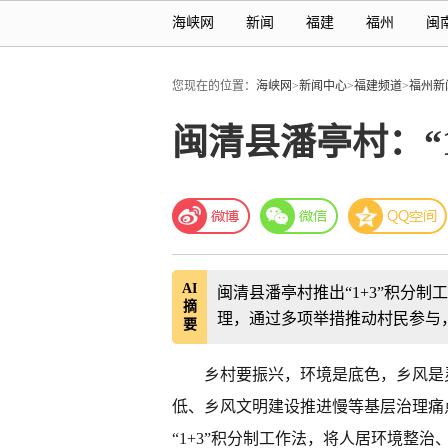
海峡网
新闻
福建
福州
闽
您现在的位置：
海峡网
>
新闻中心
>
福建频道
>
福州新
闽清县潘亭村：“
AI
闽清县潘亭村推出“1+3”积分
摘
理，通过多项举措推动村民参与
要
乡村要振兴，环境是底色，乡风是
低、乡风文明建设推进慢等基层治理痛
“1+3”积分制工作法，将人居环境整