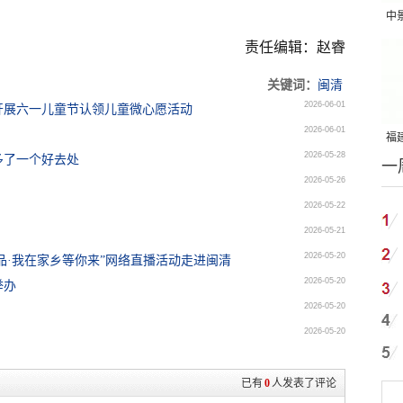
中
吨
责任编辑：赵睿
关键词：
闽清
2026-06-01
开展六一儿童节认领儿童微心愿活动
2026-06-01
福建
2026-05-28
多了一个好去处
一
国
2026-05-26
2026-05-22
2026-05-21
2026-05-20
品·我在家乡等你来”网络直播活动走进闽清
2026-05-20
举办
2026-05-20
2026-05-20
已有
0
人发表了评论