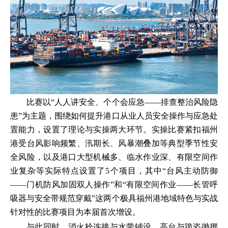
比赛以“人人讲安全、个个会应急——排查整治风险隐
患”为主题，围绕如何提升港口从业人员安全操作与应急处
置能力，设置了理论与实操两大环节。实操比赛紧扣福州
港受台风影响频繁、汛期长、风暴潮叠加等典型季节性安
全风险，以及港口大型机械多、临水作业深、有限空间作
业复杂等实际特点设置了5个项目，其中“台风主动防御
——门机防风加固双人操作”和“有限空间作业——长管呼
吸器与安全带规范穿戴”这两个极具福州港地域特色与实战
针对性的比赛项目为本届首次增设。
与此同时，消火栓连接与水带铺设、高台与跪姿抛掷