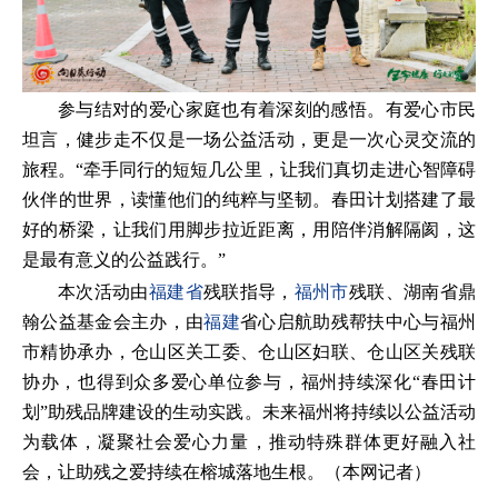
参与结对的爱心家庭也有着深刻的感悟。有爱心市民
坦言，健步走不仅是一场公益活动，更是一次心灵交流的
旅程。“牵手同行的短短几公里，让我们真切走进心智障碍
伙伴的世界，读懂他们的纯粹与坚韧。春田计划搭建了最
好的桥梁，让我们用脚步拉近距离，用陪伴消解隔阂，这
是最有意义的公益践行。”
本次活动由
福建省
残联指导，
福州市
残联、湖南省鼎
翰公益基金会主办，由
福建
省心启航助残帮扶中心与福州
市精协承办，仓山区关工委、仓山区妇联、仓山区关残联
协办，也得到众多爱心单位参与，福州持续深化“春田计
划”助残品牌建设的生动实践。未来福州将持续以公益活动
为载体，凝聚社会爱心力量，推动特殊群体更好融入社
会，让助残之爱持续在榕城落地生根。（本网记者）