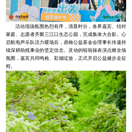
活动现场氛围热烈有序，清晨时分，各界嘉宾、结对
家庭、志愿者齐聚三江口生态公园，完成集体大合影。心
启航电声乐队活力暖场后，鼎翰公益基金会理事长传递持
续深耕助残事业的坚定信念。灵动的啦啦操表演点燃全场
氛围，嘉宾共同鸣枪、彩烟绽放，正式开启公益健步走征
程。