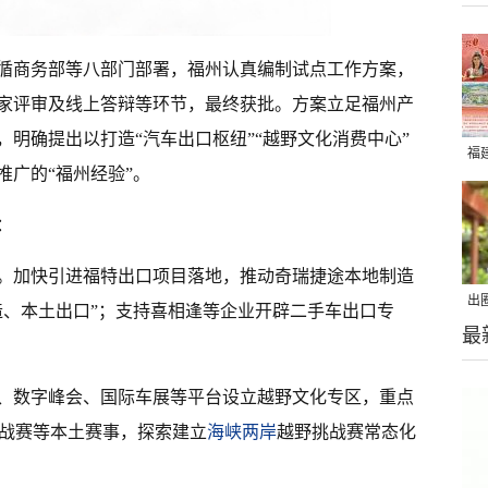
循商务部等八部门部署，福州认真编制试点工作方案，
家评审及线上答辩等环节，最终获批。方案立足福州产
明确提出以打造“汽车出口枢纽”“越野文化消费中心”
福
广的“福州经验”。
：
。加快引进福特出口项目落地，推动奇瑞捷途本地制造
出
造、本土出口”；支持喜相逢等企业开辟二手车出口专
最
在
、数字峰会、国际车展等平台设立越野文化专区，重点
野挑战赛等本土赛事，探索建立
海峡两岸
越野挑战赛常态化