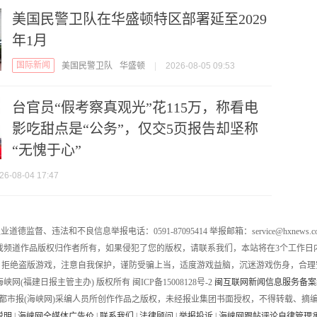
美国民警卫队在华盛顿特区部署延至2029
年1月
国际新闻
美国民警卫队
华盛顿
|
2026-08-05 09:53
台官员“假考察真观光”花115万，称看电
影吃甜点是“公务”，仅交5页报告却坚称
“无愧于心”
26-08-04 17:47
业道德监督、违法和不良信息举报电话：0591-87095414 举报邮箱：service@hxnews.c
戏频道作品版权归作者所有，如果侵犯了您的版权，请联系我们，本站将在3个工作日
，拒绝盗版游戏，注意自我保护，谨防受骗上当，适度游戏益脑，沉迷游戏伤身，合理
016 海峡网(福建日报主管主办) 版权所有 闽ICP备15008128号-2
闽互联网新闻信息服务备案编号
都市报(海峡网)采编人员所创作作品之版权，未经报业集团书面授权，不得转载、摘
说明
|
海峡网全媒体广告价
|
联系我们
|
法律顾问
|
举报投诉
|
海峡网跟帖评论自律管理