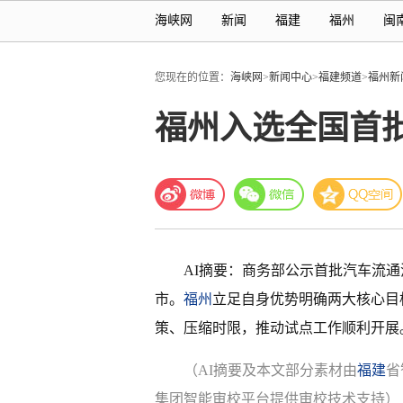
海峡网
新闻
福建
福州
闽
您现在的位置：
海峡网
>
新闻中心
>
福建频道
>
福州新
福州入选全国首
AI摘要：商务部公示首批汽车流
市。
福州
立足自身优势明确两大核心目
策、压缩时限，推动试点工作顺利开展
（AI摘要及本文部分素材由
福建
省
集团智能审校平台提供审校技术支持）