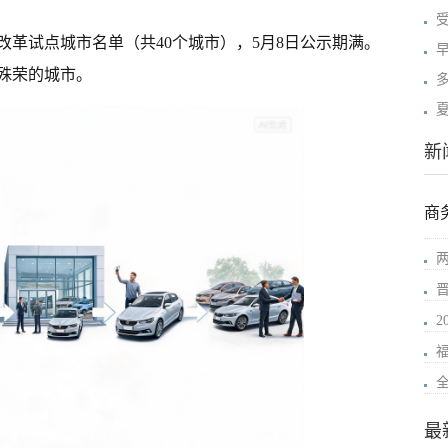
革试点城市名单（共40个城市），5月8日公示期满。
殊荣的城市。
新
商
2
最