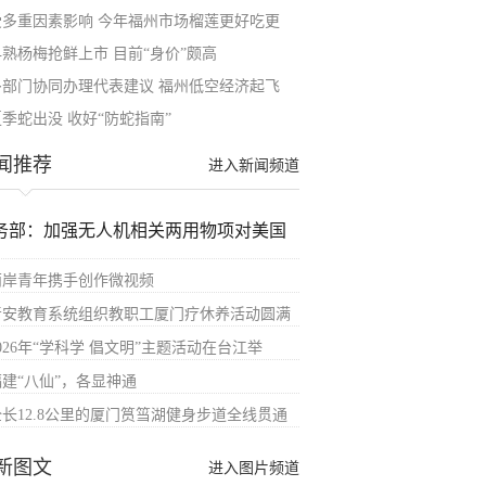
受多重因素影响 今年福州市场榴莲更好吃更
早熟杨梅抢鲜上市 目前“身价”颇高
多部门协同办理代表建议 福州低空经济起飞
夏季蛇出没 收好“防蛇指南”
闻推荐
进入新闻频道
务部：加强无人机相关两用物项对美国
两岸青年携手创作微视频
晋安教育系统组织教职工厦门疗休养活动圆满
026年“学科学 倡文明”主题活动在台江举
福建“八仙”，各显神通
全长12.8公里的厦门筼筜湖健身步道全线贯通
新图文
进入图片频道