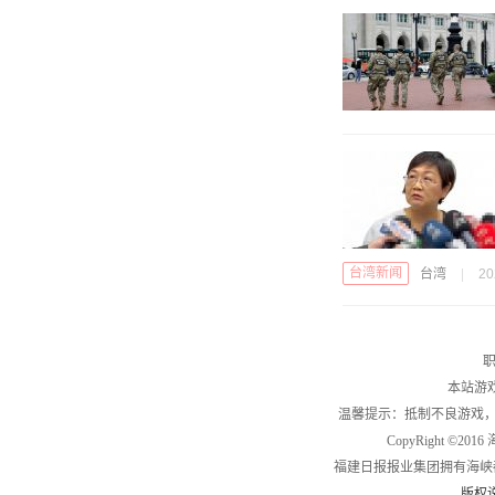
台湾新闻
台湾
|
20
职
本站游
温馨提示：抵制不良游戏
CopyRight ©2
福建日报报业集团拥有海峡
版权