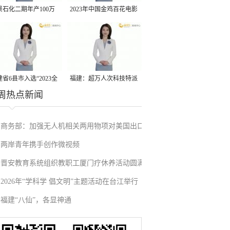
景石化二期年产100万
2023年中国金鸡百花电影
丙烷脱氢项目建成中交
节有福电影巡展31日启动
省6县市入选“2023全
福建：超万人次科技特派
周热点新闻
县域发展潜力百强县”
员一线开展服务
商务部：加强无人机相关两用物项对美国出口
两岸青年携手创作微视频
管制
晋安教育系统组织教职工厦门疗休养活动圆满
2026年“学科学 倡文明”主题活动在台江举行
举行
福建“八仙”，各显神通