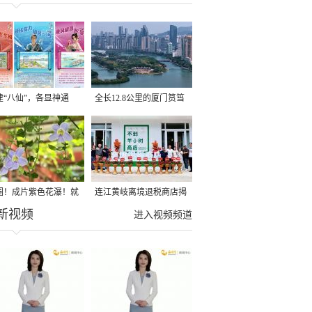
建“八仙”，各显神通
全长12.8公里的厦门筼筜
湖健身步道全线贯通
圈！成片紫色花瀑！就
连江黄岐离境退税商店揭
新视频
光明港公园
牌投用
进入视频频道