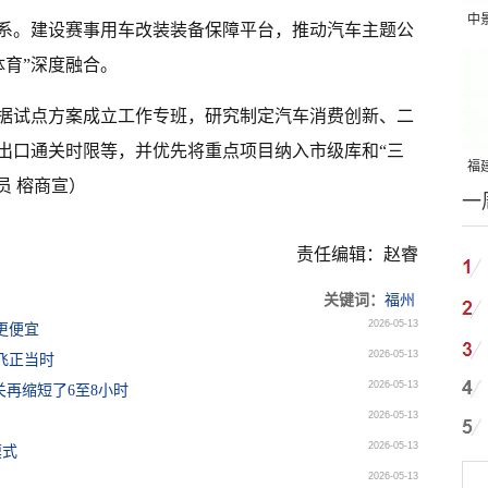
中
系。建设赛事用车改装装备保障平台，推动汽车主题公
吨
体育”深度融合。
据试点方案成立工作专班，研究制定汽车消费创新、二
出口通关时限等，并优先将重点项目纳入市级库和“三
福建
员 榕商宣）
一
国
责任编辑：赵睿
关键词：
福州
2026-05-13
更便宜
2026-05-13
飞正当时
2026-05-13
关再缩短了6至8小时
2026-05-13
2026-05-13
模式
2026-05-13