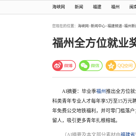
海峡网
新闻
福建
福州
闽
您现在的位置：
海峡网
>
新闻中心
>
福建频道
>
福州新
福州全方位就业
AI摘要：毕业季
福州
推出全方位就
科类青年专业人才每年享5万至15万元
年免费公交地铁福利，并可零门槛落户
留人，吸引更多青年扎根榕城。
（AI摘要及本文部分素材由
福建省