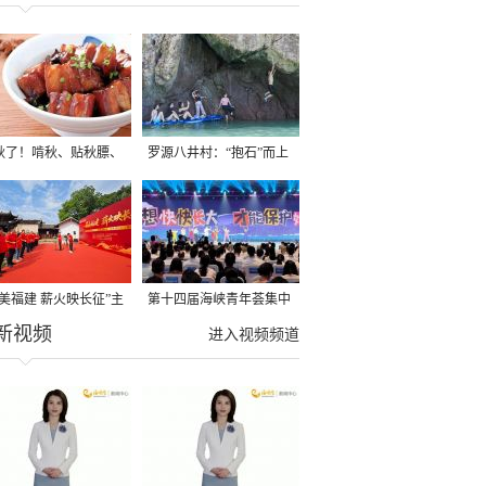
秋了！啃秋、贴秋膘、
罗源八井村：“抱石”而上
秋，福建人这样过才够
→
寻美福建 薪火映长征”主
第十四届海峡青年荟集中
新视频
活动在龙岩长汀启动
阶段活动在福州举行
进入视频频道