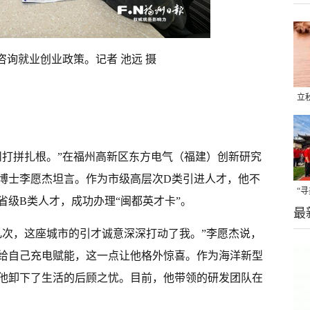
咨询就业创业政策。记者 池远 摄
立
晒
味
州打拼扎根。”在福州高新区东方电气（福建）创新研究
博士李愿杰坦言。作为市级高层次D类引进人才，他不
“
省级B类人才，成功办理“闽都英才卡”。
最
题
几次，这座城市的引才诚意深深打动了我。”李愿杰说，
给自己充电赋能，这一点让他格外惊喜。作为海洋新型
他卸下了生活的后顾之忧。目前，他带领的研发团队在