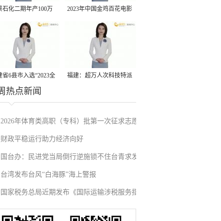
景石化二期年产100万
2023年中国金鸡百花电影
丙烷脱氢项目建成中交
节有福电影巡展31日启动
省6县市入选“2023全
福建：超万人次科技特派
周热点新闻
县域发展潜力百强县”
员一线开展服务
2026年体育类高职（专科）批第一次征求志愿
财政平稳运行助力经济向好
填报
国台办：民进党当局倒行逆施锁不住台青求发
台湾发布台风“白海豚”海上警报
展的心
国家税务总局近期发布《国际运输涉税服务指
引》