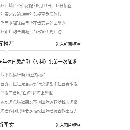
福州四城区公租房配租5月14日、15日抽签
今年福州市逾1800名劳模享免费体检
户外节水趣味嘉年华在晋安湖公园举办
福州市启动全国城市节水宣传周活动
闻推荐
进入新闻频道
026年体育类高职（专科）批第一次征求
财政平稳运行助力经济向好
国台办：民进党当局倒行逆施锁不住台青求发
台湾发布台风“白海豚”海上警报
国家税务总局近期发布《国际运输涉税服务指
上海合作组织峰会是推动国际经贸合作重要力
新图文
进入图片频道