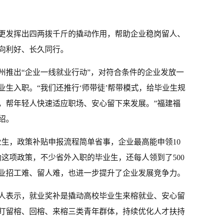
更发挥出四两拨千斤的撬动作用，帮助企业稳岗留人、
向利好、长久同行。
州推出“企业一线就业行动”，对符合条件的企业发放一
生入职。“我们还推行‘师带徒’帮带模式，给毕业生规
，帮年轻人快速适应职场、安心留下来发展。”福建福
绍。
业生，政策补贴申报流程简单省事，企业最高能申领10
这项政策，不少省外入职的毕业生，还每人领到了500
业招工难、留人难，也进一步提升了企业发展竞争力。
人表示，就业奖补是撬动高校毕业生来榕就业、安心留
盯留榕、回榕、来榕三类青年群体，持续优化人才扶持