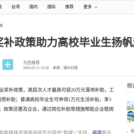
南
台湾
国内
国际
推荐
更多
闻
奖补政策助力高校毕业生扬帆
为您推荐
2026-05-11 14:50
来源：福州日报
频
业奖补政策，高层次人才最高可获20万元落地补助，工
聘用补助；普通高校毕业生可申领1万元生活补贴，享3
；政策还惠及企业，通过岗位补助等措施帮助企业稳岗
智能媒体资源库省级平台提供“智媒+”支持，
福建
报业