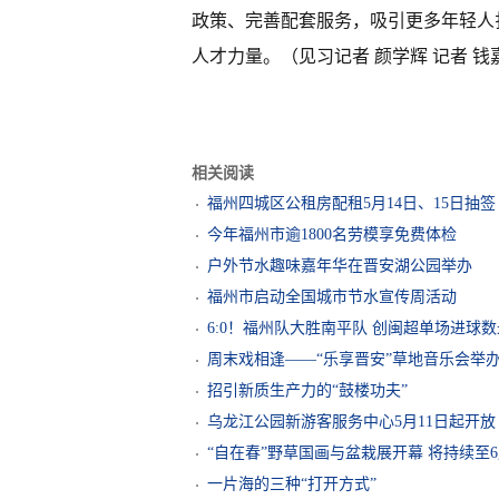
政策、完善配套服务，吸引更多年轻人
人才力量。（见习记者 颜学辉 记者 钱
相关阅读
福州四城区公租房配租5月14日、15日抽签
今年福州市逾1800名劳模享免费体检
户外节水趣味嘉年华在晋安湖公园举办
福州市启动全国城市节水宣传周活动
6:0！福州队大胜南平队 创闽超单场进球
周末戏相逢——“乐享晋安”草地音乐会举
招引新质生产力的“鼓楼功夫”
乌龙江公园新游客服务中心5月11日起开放
“自在春”野草国画与盆栽展开幕 将持续至6
一片海的三种“打开方式”