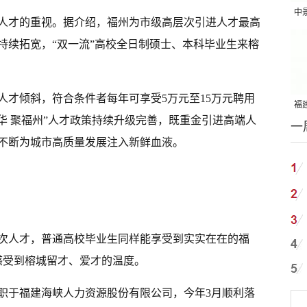
中
人才的重视。据介绍，福州为市级高层次引进人才最高
吨
持续拓宽，“双一流”高校全日制硕士、本科毕业生来榕
人才倾斜，符合条件者每年可享受5万元至15万元聘用
福建
华 聚福州”人才政策持续升级完善，既重金引进高端人
一
国
不断为城市高质量发展注入新鲜血液。
次人才，普通高校毕业生同样能享受到实实在在的福
感受到榕城留才、爱才的温度。
职于福建海峡人力资源股份有限公司，今年3月顺利落