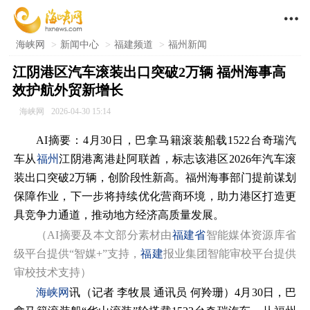

海峡网
>
新闻中心
>
福建频道
>
福州新闻
江阴港区汽车滚装出口突破2万辆 福州海事高
效护航外贸新增长
海峡网
2026-04-30 15:14
AI摘要：4月30日，巴拿马籍滚装船载1522台奇瑞汽
车从
福州
江阴港离港赴阿联酋，标志该港区2026年汽车滚
装出口突破2万辆，创阶段性新高。福州海事部门提前谋划
保障作业，下一步将持续优化营商环境，助力港区打造更
具竞争力通道，推动地方经济高质量发展。
（AI摘要及本文部分素材由
福建省
智能媒体资源库省
级平台提供“智媒+”支持，
福建
报业集团智能审校平台提供
审校技术支持）
海峡网
讯（记者 李牧晨 通讯员 何羚珊）4月30日，巴