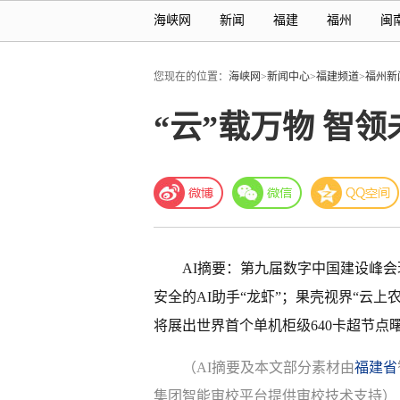
海峡网
新闻
福建
福州
闽
您现在的位置：
海峡网
>
新闻中心
>
福建频道
>
福州新
“云”载万物 智
AI摘要：第九届数字中国建设峰会
安全的AI助手“龙虾”；果壳视界“云
将展出世界首个单机柜级640卡超节点曙光
（AI摘要及本文部分素材由
福建省
集团智能审校平台提供审校技术支持）