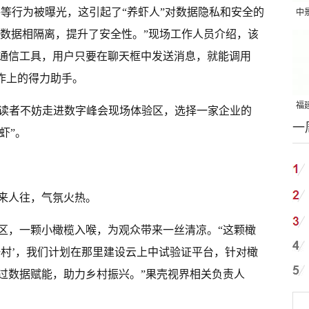
邮件等行为被曝光，这引起了“养虾人”对数据隐私和安全的
中
吨
，与本地数据相隔离，提升了安全性。”现场工作人员介绍，该
通信工具，用户只要在聊天框中发送消息，就能调用
为工作上的得力助手。
福建
，读者不妨走进数字峰会现场体验区，选择一家企业的
一
国
虾”。
来人往，气氛火热。
区，一颗小橄榄入喉，为观众带来一丝清凉。“这颗橄
一村’，我们计划在那里建设云上中试验证平台，针对橄
过数据赋能，助力乡村振兴。”果壳视界相关负责人