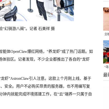
“幻骑游八闽”。记者 石美祥 摄
立
晒
味
智能体OpenClaw爆红网络，“养龙虾”成了热门话题。如
现场体验区。记者发现，不少企业都推出了各自的“龙虾
“
最
题
虾”AstronClaw引人注意。这款上个月刚上线、基于
打简单、安全。用户不必购买昂贵的服务器，也不用编写复
分钟内就能完成环境搭建工作，在“云”端养一只属于自