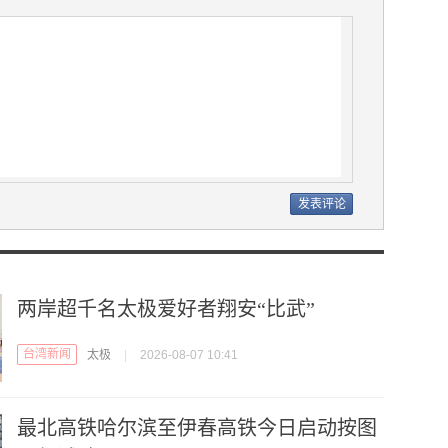
两岸超千名太极爱好者翔安“比武”
台湾新闻
太极
|
2026-08-07 10:41
最北高铁哈尔滨至伊春高铁今日启动按图