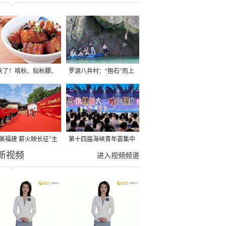
秋了！啃秋、贴秋膘、
罗源八井村：“抱石”而上
秋，福建人这样过才够
→
寻美福建 薪火映长征”主
第十四届海峡青年荟集中
新视频
活动在龙岩长汀启动
阶段活动在福州举行
进入视频频道