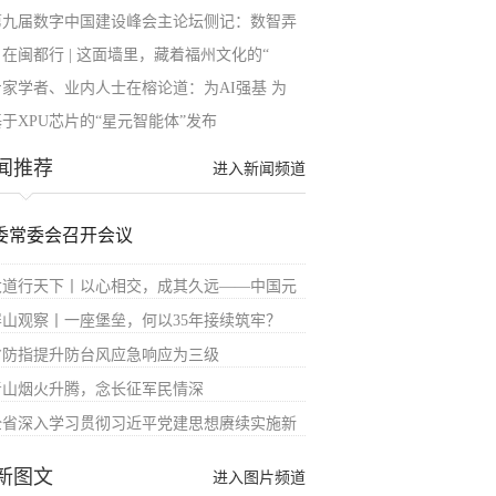
第九届数字中国建设峰会主论坛侧记：数智弄
自在闽都行 | 这面墙里，藏着福州文化的“
专家学者、业内人士在榕论道：为AI强基 为
基于XPU芯片的“星元智能体”发布
闻推荐
进入新闻频道
委常委会召开会议
大道行天下丨以心相交，成其久远——中国元
屏山观察丨一座堡垒，何以35年接续筑牢？
省防指提升防台风应急响应为三级
青山烟火升腾，念长征军民情深
全省深入学习贯彻习近平党建思想赓续实施新
新图文
进入图片频道