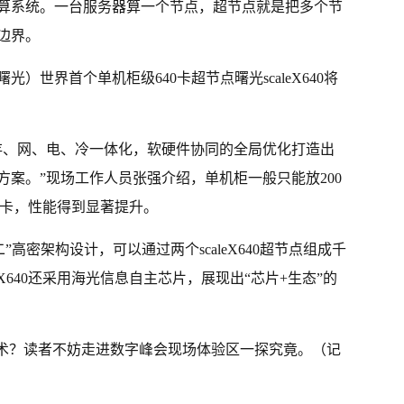
算系统。一台服务器算一个节点，超节点就是把多个节
边界。
）世界首个单机柜级640卡超节点曙光scaleX640将
存、网、电、冷一体化，软硬件协同的全局优化打造出
案。”现场工作人员张强介绍，单机柜一般只能放200
40卡，性能得到显著提升。
拖二”高密架构设计，可以通过两个scaleX640超节点组成千
eX640还采用海光信息自主芯片，展现出“芯片+生态”的
技术？读者不妨走进数字峰会现场体验区一探究竟。（记