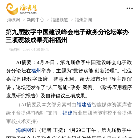

海峡网
>
新闻中心
>
福建频道
>
福州新闻
第九届数字中国建设峰会电子政务分论坛举办
三项硬核成果亮相福州
海峡网
2026-04-30 09:49
AI摘要：4月29日，第九届数字中国建设峰会电子政
务分论坛在
福州
举办，主题为“数智赋能 创新治理”。七位
嘉宾围绕数字政府、智慧水利、超大城市治理等主题演
讲，论坛还发布了“人工智能+政务”案例、《政务应用程序
发展研究报告》及自律倡议三项成果。
（AI摘要及本文部分素材由
福建省
智能媒体资源库省
级平台提供“智媒+”支持，
福建
报业集团智能审校平台提供
审校技术支持）
海峡网
讯（记者 王挺）4月29日下午，第九届数字中