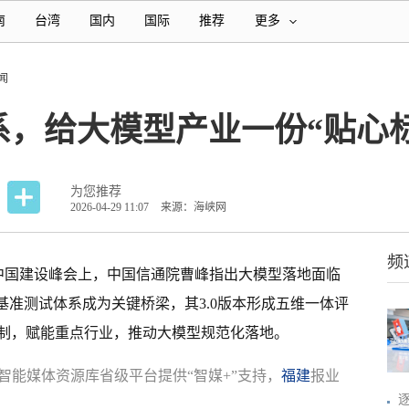
南
台湾
国内
国际
推荐
更多
闻
系，给大模型产业一份“贴心
为您推荐
2026-04-29 11:07
来源：海峡网
频
字中国建设峰会上，中国信通院曹峰指出大模型落地面临
基准测试体系成为关键桥梁，其3.0版本形成五维一体评
制，赋能重点行业，推动大模型规范化落地。
智能媒体资源库省级平台提供“智媒+”支持，
福建
报业