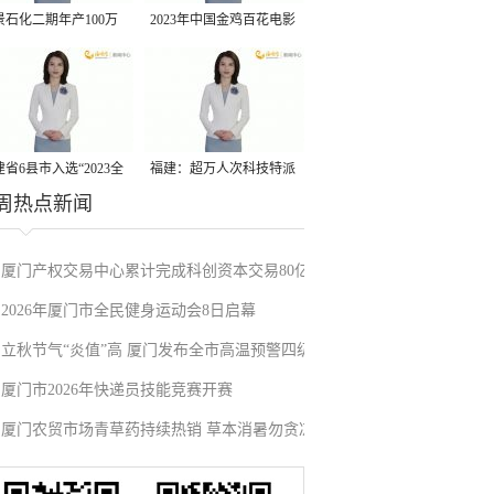
景石化二期年产100万
2023年中国金鸡百花电影
丙烷脱氢项目建成中交
节有福电影巡展31日启动
省6县市入选“2023全
福建：超万人次科技特派
周热点新闻
县域发展潜力百强县”
员一线开展服务
厦门产权交易中心累计完成科创资本交易80亿
2026年厦门市全民健身运动会8日启幕
元
立秋节气“炎值”高 厦门发布全市高温预警四级
厦门市2026年快递员技能竞赛开赛
厦门农贸市场青草药持续热销 草本消暑勿贪凉