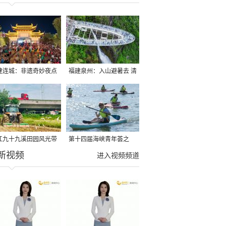
建连城：非遗奇妙夜点
福建泉州：入山避暑去 清
夏夜
凉好惬意
江九十九溪田园风光带
第十四届海峡青年荟之
新视频
亩早稻迎来成熟收割季
2026榕台青年大学生水上
进入视频频道
运动交流营