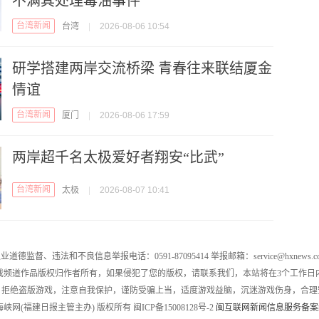
不满其处理毒油事件
台湾新闻
台湾
|
2026-08-06 10:54
研学搭建两岸交流桥梁 青春往来联结厦金
情谊
台湾新闻
厦门
|
2026-08-06 17:59
两岸超千名太极爱好者翔安“比武”
台湾新闻
太极
|
2026-08-07 10:41
业道德监督、违法和不良信息举报电话：0591-87095414 举报邮箱：service@hxnews.c
戏频道作品版权归作者所有，如果侵犯了您的版权，请联系我们，本站将在3个工作日
，拒绝盗版游戏，注意自我保护，谨防受骗上当，适度游戏益脑，沉迷游戏伤身，合理
016 海峡网(福建日报主管主办) 版权所有 闽ICP备15008128号-2
闽互联网新闻信息服务备案编号