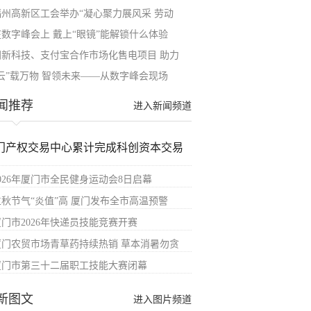
福州高新区工会举办“凝心聚力展风采 劳动
在数字峰会上 戴上“眼镜”能解锁什么体验
朗新科技、支付宝合作市场化售电项目 助力
“云”载万物 智领未来——从数字峰会现场
闻推荐
进入新闻频道
门产权交易中心累计完成科创资本交易
2026年厦门市全民健身运动会8日启幕
立秋节气“炎值”高 厦门发布全市高温预警
厦门市2026年快递员技能竞赛开赛
厦门农贸市场青草药持续热销 草本消暑勿贪
厦门市第三十二届职工技能大赛闭幕
新图文
进入图片频道