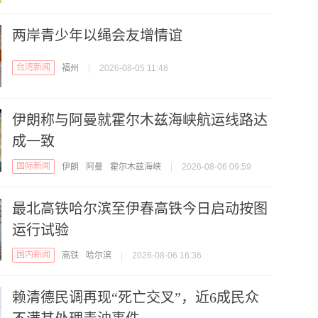
两岸青少年以绳会友增情谊
台湾新闻
福州
|
2026-08-05 11:48
伊朗称与阿曼就霍尔木兹海峡航运线路达
成一致
国际新闻
伊朗
阿曼
霍尔木兹海峡
|
2026-08-06 09:59
最北高铁哈尔滨至伊春高铁今日启动按图
运行试验
国内新闻
高铁
哈尔滨
|
2026-08-06 16:36
赖清德民调再现“死亡交叉”，近6成民众