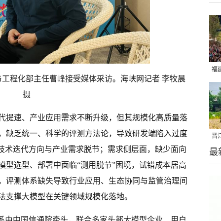
福
工程化部主任曹峰接受媒体采访。海峡网记者 李牧晨
亮
摄
代提速、产业应用需求不断升级，但其规模化高质量落
，缺乏统一、科学的评测方法论，导致研发端陷入过度
晋
，技术迭代方向与产业需求脱节；需求侧层面，缺少面向
最
千
模型选型、部署中面临“测用脱节”困境，试错成本居高
，评测体系缺失导致行业应用、生态协同与监管治理间
法支撑大模型在关键领域规模化落地。
体系由中国信通院牵头，联合多家头部大模型企业、用户