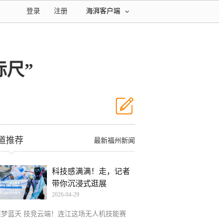
登录
注册
海湃客户端
标尺”
道推荐
最新福州新闻
科技感满满！走，记者
带你沉浸式逛展
2026-04-29
逐梦蓝天 技竞云端！连江这场无人机技能赛