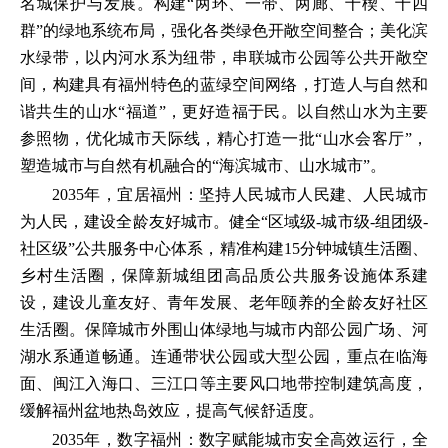
名城保护与发展。构建“两环、一带、两廊、十楔、十四
群”的绿地系统布局，强化各类绿色开敞空间整合；美化滨
水绿带，以内河水系为纽带，串联城市公园等公共开敞空
间，构建具有福州特色的蓝绿空间网络，打造人与自然和
谐共生的山水“福道”，更好造福于民。以自然山水为主要
参照物，优化城市天际线，精心打造一批“山水会客厅”，
塑造城市与自然有机融合的“海滨城市、山水城市”。
2035年，宜居福州：坚持人民城市人民建、人民城市
为人民，建设全龄友好城市。健全“区域级-城市级-组团级-
社区级”公共服务中心体系，精准构建15分钟城镇生活圈、
乡村生活圈，保障新城组团高品质公共服务设施体系建
设，建设儿童友好、青年发展、老年颐养的全龄友好社区
生活圈。保障城市外围山体绿地与城市内部公园广场、河
湖水系通道畅通。连通带状公园或大型公园，重点在临海
面、闽江入海口、三江口等主要风口地带控制建筑高度，
缓解福州盆地热岛效应，提高气候舒适度。
2035年，数字福州：数字赋能城市安全高效运行，全