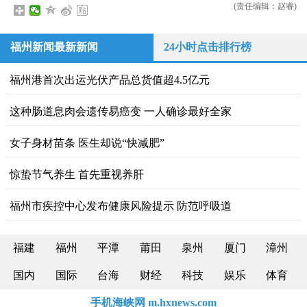
(责任编辑：赵睿)
福州新闻最新新闻
24小时点击排行榜
福州港首次出运光伏产品总货值超4.5亿元
这种肠道息肉会遗传易癌变 一人确诊最好全家
女子身材苗条 医生却说“快减肥”
惊蛰节气养生 首先重视养肝
福州市疾控中心发布健康风险提示 防范呼吸道
福建
福州
平潭
莆田
泉州
厦门
漳州
国内
国际
台海
财经
科技
娱乐
体育
手机海峡网 m.hxnews.com