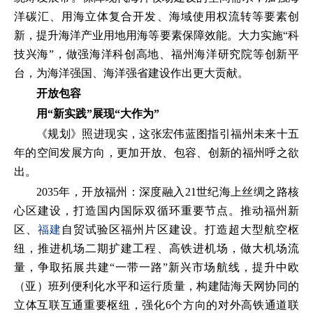
洋碳汇、用海立体复合开发、海域使用权流转等要素创
新，提升海洋产业用地用海等要素保障效能。大力实施“科
技兴海”，做强海洋科创高地、福州海洋研究院等创新平
台，为海洋强国、海洋强省建设作出更大贡献。
开放包容
用“新实践”展现“大作为”
《规划》照进现实，这张宏伟蓝图指引福州未来十五
年的空间发展方向，更加开放、包容、创新的福州呼之欲
出。
2035年，开放福州：深度融入21世纪海上丝绸之路核
心区建设，打造国内国际双循环重要节点。推动福州新
区、
福建
自贸试验区福州片区建设。打造超大型航空枢
纽，推进机场二期扩建工程、高铁进机场，做大机场流
量，争取拓展共建“一带一路”新兴市场航线，提升中欧
（亚）班列便利化水平和运行质量，构建陆海天网协同的
立体互联互通重要枢纽，强化6个方向的对外高铁通道联