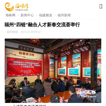

海峡网
>
新闻中心
>
福建频道
>
福州新闻
福州“四链”融合人才新春交流荟举行
福州晚报
2025-02-09 09:42