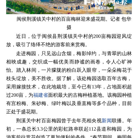
闽侯荆溪镇关中村的百亩梅林迎来盛花期。记者 包华
摄
近日，位于闽侯县荆溪镇关中村的200亩梅园迎风绽
放，吸引了络绎不绝的游客前来赏梅。
走进梅园，只见远山含烟，梅影绰约，与青翠的山林
相映成趣，交织成一幅优美而静谧的画卷，令人心旷神
怡。踏入林间，一片朦胧的粉白跃入眼帘，一朵朵梅花于
枝头绽放，美不胜收。据了解，该处梅园选取百年古梅，
采用嫁接技术，在此地栽培，至今已有13年，占地面积超
过200亩，为
福建省
面积最大的古梅种植基地。该梅园种植
有宫粉梅、朱砂梅、绿叶梅以及垂直梅等多个品种，目前
正处于盛花期。
荆溪关中村百亩梅园曾于去年亮相央视
新闻
联播。年
初，一条总长3.3公里的彩虹路串联起112县道和梅园，为
游客前往赏花创造了更加便利的条件。“春节期间，梅园每