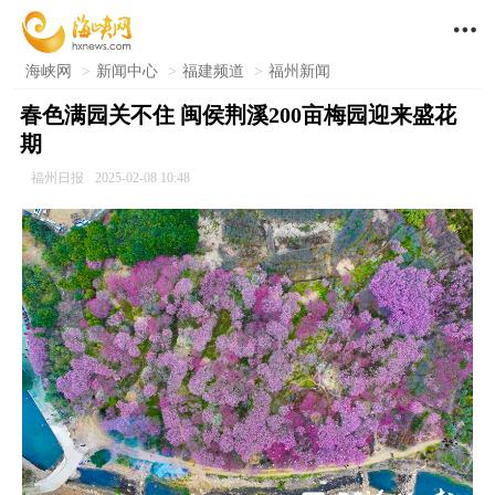

海峡网
>
新闻中心
>
福建频道
>
福州新闻
春色满园关不住 闽侯荆溪200亩梅园迎来盛花
期
福州日报
2025-02-08 10:48