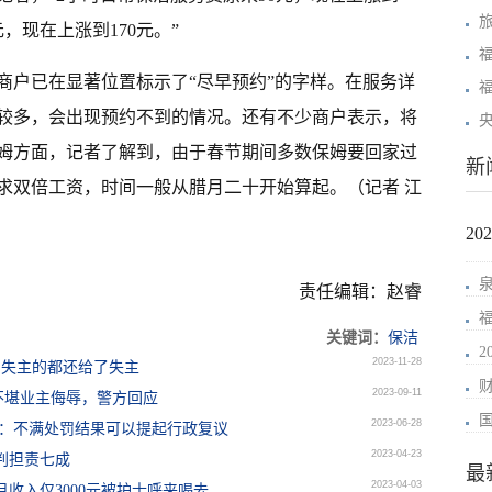
元，现在上涨到170元。”
商户已在显著位置标示了“尽早预约”的字样。在服务详
较多，会出现预约不到的情况。还有不少商户表示，将
姆方面，记者了解到，由于春节期间多数保姆要回家过
新
求双倍工资，时间一般从腊月二十开始算起。（记者 江
2
责任编辑：赵睿
关键词：
保洁
2023-11-28
到失主的都还给了失主
2023-09-11
不堪业主侮辱，警方回应
2023-06-28
方：不满处罚结果可以提起行政复议
2023-04-23
判担责七成
最
2023-04-03
收入仅3000元被护士呼来喝去