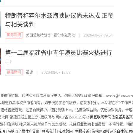
特朗普称霍尔木兹海峡协议尚未达成 正参
与相关谈判
国际新闻
美国总统特朗普
霍尔木兹海峡
|
2026-08-07 09:54
第十二届福建省中青年演员比赛火热进行
中
福建新闻
福建
|
2026-08-07 18:07
业道德监督、违法和不良信息举报电话：0591-87095414 举报邮箱：service@hxnews.c
戏频道作品版权归作者所有，如果侵犯了您的版权，请联系我们，本站将在3个工作日
，拒绝盗版游戏，注意自我保护，谨防受骗上当，适度游戏益脑，沉迷游戏伤身，合理
016 海峡网(福建日报主管主办) 版权所有 闽ICP备15008128号-2
闽互联网新闻信息服务备案编号
都市报(海峡网)采编人员所创作作品之版权，未经报业集团书面授权，不得转载、摘
说明
|
海峡网全媒体广告价
|
联系我们
|
法律顾问
|
举报投诉
|
海峡网跟帖评论自律管理