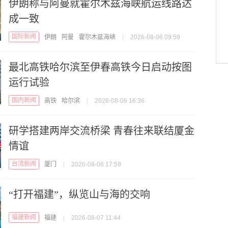
伊朗称与阿曼就霍尔木兹海峡航运线路达
成一致
国际新闻
伊朗
阿曼
霍尔木兹海峡
|
2026-08-06 09:59
最北高铁哈尔滨至伊春高铁今日启动按图
运行试验
国内新闻
高铁
哈尔滨
|
2026-08-06 16:36
研学搭建两岸交流桥梁 青春往来联结厦金
情谊
台湾新闻
厦门
|
2026-08-06 17:59
“打开福建”，纵览山与海的交响
福建新闻
福建
|
2026-08-07 11:44