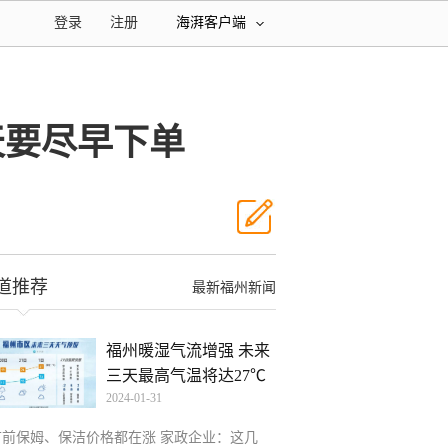
登录
注册
海湃客户端
天要尽早下单
道推荐
最新福州新闻
福州暖湿气流增强 未来
三天最高气温将达27℃
2024-01-31
节前保姆、保洁价格都在涨 家政企业：这几