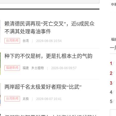
中
吨
赖清德民调再现“死亡交叉”，近6成民众
不满其处理毒油事件
福建
台湾新闻
台湾
|
2026-08-06 10:54
一
国
种下的不仅是树，更是扎根本土的气韵
福建新闻
福建
乡土植物
|
2026-08-06 09:57
两岸超千名太极爱好者翔安“比武”
台湾新闻
太极
|
2026-08-07 10:41