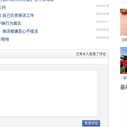
2023-03-28
三问
2023-03-09
馆 自己负责保洁工作
2023-02-27
不昧行为属实
2019-09-23
：保洁都嫌恶心不接活
2016-09-23
车拖地
立
晒
已有
0
人发表了评论
味
“
最
题