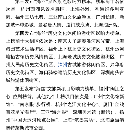
第三发布“海丝”景区景点影响力榜单。榜单前十名依
次是：杭州西湖风景名胜区、上海外滩、香港维多利亚
港、福州三坊七巷、三亚南山文化旅游区、广州长隆、新
加坡环球影城、曼谷唐人街、厦门鼓浪屿、北海涠洲岛。
第四发布“海丝”历史文化休闲旅游街区影响力榜单。
上榜前十大街区依次是：南京夫子庙秦淮河风光带、上海
愚园艺术生活街区、福州上下杭历史文化街区、杭州运河
塘栖古镇历史风情街区、北海老城历史文化旅游街区、广
州人民南历史文化街区、
漳州
古城旅游休闲街区、兴华府
历史文化街区、海口骑楼建筑历史文化街区、深圳南头古
城旅游休闲街区。
第五发布“海丝”文旅新项目影响力榜单。福州“闽江之
心”位列榜首。其他九个上榜项目依次是：广州“文化馆新
馆”、“南京眼”步行桥、杭州“之江文化中心”、厦门“金鸡
百花星光海岸”、三亚“海之眼”、深圳美术馆（新馆）、扬
州“中国大运河原点公园”、上海“笔墨宫坊”、北海旅游港
奥特莱斯城市公园。