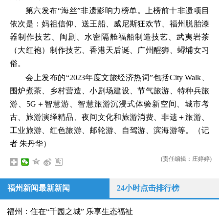
第六发布“海丝”非遗影响力榜单。上榜前十非遗项目
依次是：妈祖信仰、送王船、威尼斯狂欢节、福州脱胎漆
器制作技艺、闽剧、水密隔舱福船制造技艺、武夷岩茶
（大红袍）制作技艺、香港天后诞、广州醒狮、蟳埔女习
俗。
会上发布的“2023年度文旅经济热词”包括City Walk、
围炉煮茶、乡村营造、小剧场建设、节气旅游、特种兵旅
游、5G＋智慧游、智慧旅游沉浸式体验新空间、城市考
古、旅游演绎精品、夜间文化和旅游消费、非遗＋旅游、
工业旅游、红色旅游、邮轮游、自驾游、滨海游等。（记
者 朱丹华）
(责任编辑：庄婷婷)
福州新闻最新新闻
24小时点击排行榜
福州：住在“千园之城” 乐享生态福祉