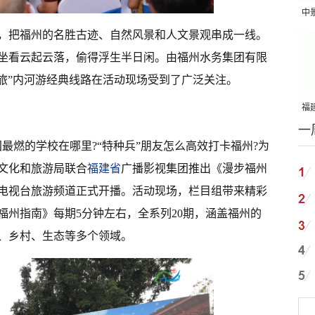
中
，把福州的名胜古迹、自然风景和人文景观串成一线。
吨
坐看云起云落，偷得浮生半日闲。由福州水务集团有限
之旅”内河游经典线路在活动现场受到了广泛关注。
福建
一
国
国最燃的学校在哪里?“特种兵”朋友怎么高效打卡福州?为
文化和旅游局联合
福建省
广播影视集团推出《漫步福州
电视台旅游频道正式开播。活动现场，栏目组带来精彩
福州指南》每期5分钟左右，全系列20期，涵盖福州的
、乡村、生态等多个领域。