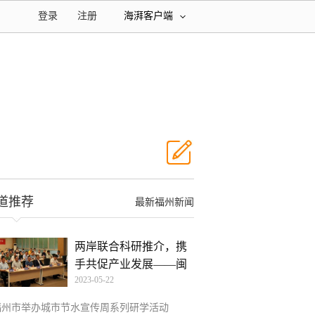
登录
注册
海湃客户端
道推荐
最新福州新闻
两岸联合科研推介，携
手共促产业发展——闽
2023-05-22
台
福州市举办城市节水宣传周系列研学活动