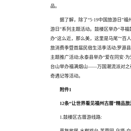
品。
据了解，除了“5·19中国旅游日”福
游日”系列主题活动。鼓楼区举办“寻福鼓
办“这么近，那么美，这里是马尾”“百人
旅消费季暨首届民宿生活季活动;罗源县
主题推广活动;永泰县举办“爱在同安·为
台山举办福满烟山——万国潮流派对之
奇遇记等活动。
附件1
12条“让世界看见福州古厝”精品
1.鼓楼区古厝游线路:
严复故居-水榭戏台-芙蓉园-乌塔·