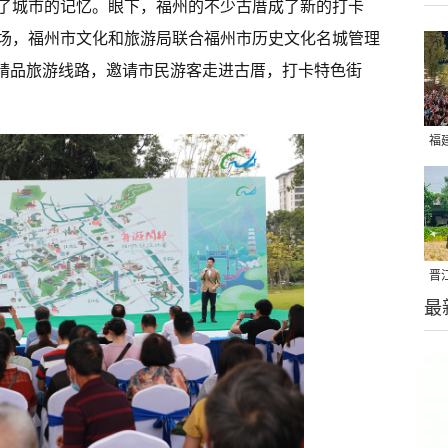
了城市的记忆。眼下，福州的不少古厝成了新的打卡
场，福州市文化和旅游局联合福州市历史文化名城管理
”精品旅游线路，邀请市民游客走进古厝，打卡特色街
福
亮
晋
最
千