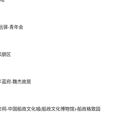
远驿-青年会
风貌区
年蓝府-魏杰故居
忠祠-中国船政文化城(船政文化博物馆)-船政格致园