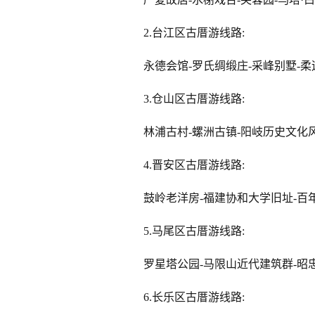
2.台江区古厝游线路:
永德会馆-罗氏绸缎庄-采峰别墅-柔
3.仓山区古厝游线路:
林浦古村-螺洲古镇-阳岐历史文化
4.晋安区古厝游线路:
鼓岭老洋房-福建协和大学旧址-百
5.马尾区古厝游线路:
罗星塔公园-马限山近代建筑群-昭
6.长乐区古厝游线路: