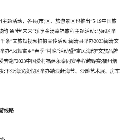
州主题活动，各县(市)区、旅游景区也推出“5·19中国旅
韵 通‘巷’未来”乐享金汤幸福旅程主题活动;马尾区举
千条”文旅短视频拍摄宣传活动;闽清县举办2023闽清文
举办“凤舞畲乡”春季“村晚”活动暨“畲风海韵”文旅品牌
爱奔跑”2023中国爱村福建永泰同安半程越野赛;福州烟
夜;下沙海滨度假区举办踏浪赶海节、沙雕艺术展、房车
旅游线路
白塔