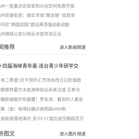
福州一批重点实验室和众创空间免费开放
福州安泰街道：做实市域“微治理” 绘就幸
中印尼“两国双园”建设再添强劲新动能
福州琅岐公安分局反诈宣传进企业
闻推荐
进入新闻频道
十四届海峡青年荟·连台青少年研学交
日本二季度3次干预外汇市场未改日元贬值趋
特朗普称霍尔木兹海峡协议尚未达成 正参与
荣耀新旗舰外形颠覆！罗永浩：看到的人都会
刚果（金）埃博拉确诊病例超4000例
交易新规落地满月 多只ETF盘后成交额超百万
新图文
进入图片频道