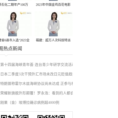
景石化二期年产100万
2023年中国金鸡百花电影
丙烷脱氢项目建成中交
节有福电影巡展31日启动
省6县市入选“2023全
福建：超万人次科技特派
周热点新闻
县域发展潜力百强县”
员一线开展服务
第十四届海峡青年荟·连台青少年研学交流活动
日本二季度3次干预外汇市场未改日元贬值趋势
在福州启航
特朗普称霍尔木兹海峡协议尚未达成 正参与相
荣耀新旗舰外形颠覆！罗永浩：看到的人都会
关谈判
刚果（金）埃博拉确诊病例超4000例
吃惊