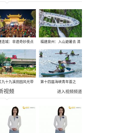
建连城：非遗奇妙夜点
福建泉州：入山避暑去 清
夏夜
凉好惬意
江九十九溪田园风光带
第十四届海峡青年荟之
新视频
亩早稻迎来成熟收割季
2026榕台青年大学生水上
进入视频频道
运动交流营