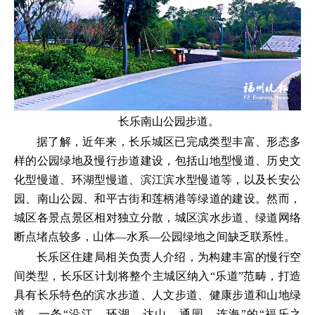
长乐南山公园步道。
据了解，近年来，长乐城区已完成类型丰富、形态多
样的公园绿地及慢行步道建设，包括山地型慢道、历史文
化型慢道、环湖型慢道、滨江滨水型慢道等，以及长安公
园、南山公园、和平古街和莲柄港等绿道的建设。然而，
城区各景点景区相对独立分散，城区滨水步道、绿道网络
断点堵点较多，山体—水系—公园绿地之间缺乏联系性。
长乐区住建局相关负责人介绍，为构建丰富的慢行空
间类型，长乐区计划将整个主城区纳入“乐道”范畴，打造
具有长乐特色的滨水步道、人文步道、健康步道和山地绿
道，一条“沿江、环湖、达山、通园、连海”的“福乐之