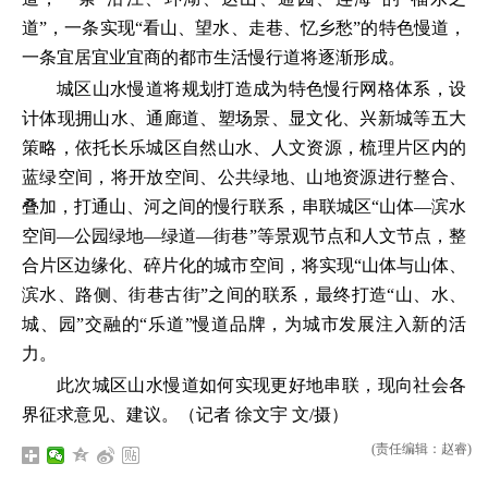
道”，一条实现“看山、望水、走巷、忆乡愁”的特色慢道，
一条宜居宜业宜商的都市生活慢行道将逐渐形成。
城区山水慢道将规划打造成为特色慢行网格体系，设
计体现拥山水、通廊道、塑场景、显文化、兴新城等五大
策略，依托长乐城区自然山水、人文资源，梳理片区内的
蓝绿空间，将开放空间、公共绿地、山地资源进行整合、
叠加，打通山、河之间的慢行联系，串联城区“山体—滨水
空间—公园绿地—绿道—街巷”等景观节点和人文节点，整
合片区边缘化、碎片化的城市空间，将实现“山体与山体、
滨水、路侧、街巷古街”之间的联系，最终打造“山、水、
城、园”交融的“乐道”慢道品牌，为城市发展注入新的活
力。
此次城区山水慢道如何实现更好地串联，现向社会各
界征求意见、建议。（记者 徐文宇 文/摄）
(责任编辑：赵睿)