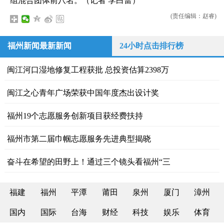
组混合团体前八名。（记者 李白蕾）
(责任编辑：赵睿)
福州新闻最新新闻
24小时点击排行榜
闽江河口湿地修复工程获批 总投资估算2398万
闽江之心青年广场荣获中国年度杰出设计奖
福州19个志愿服务创新项目获经费扶持
福州市第二届巾帼志愿服务先进典型揭晓
奋斗在希望的田野上！通过三个镜头看福州“三
福建
福州
平潭
莆田
泉州
厦门
漳州
国内
国际
台海
财经
科技
娱乐
体育