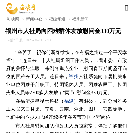

海峡网
>
新闻中心
>
福建频道
>
福州新闻
福州市人社局向困难群体发放慰问金330万元
福州日报
2023-01-21 12:25
“辛苦了！祝你们新春愉快，在有福之州过一个平安幸
福年！”连日来，市人社局组织工作人员，带着市委、市政
府的关怀与温暖，来到各重点企业，慰问春节期间坚守岗
位的困难务工人员。连日来，
福州
人社系统向市属机关事
业单位困难干部职工、特困退休人员、困难农民工、特困
失业人员等2300多人发放了“两节”慰问金330万元。
在福清捷星显示科技（
福建
）有限公司，部分困难务
工人员来自甘肃、宁夏、云南、湖北、四川、安徽等地，
他们中的不少人已经连续多年在春节期间坚守岗位。
市人社局慰问团队和务工人员拉家常，详细了解他们