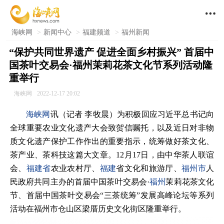

海峡网
>
新闻中心
>
福建频道
>
福州新闻
“保护共同世界遗产 促进全面乡村振兴” 首届中
国茶叶交易会·福州茉莉花茶文化节系列活动隆
重举行
海峡网
2022-12-17 20:02
海峡网
讯（记者 李牧晨）为积极回应习近平总书记向
全球重要农业文化遗产大会致贺信嘱托，以及近日对非物
质文化遗产保护工作作出的重要指示，统筹做好茶文化、
茶产业、茶科技这篇大文章。12月17日，由中华茶人联谊
会、
福建省
农业农村厅、
福建
省文化和旅游厅、
福州市
人
民政府共同主办的首届中国茶叶交易会·
福州
茉莉花茶文化
节、首届中国茶叶交易会“三茶统筹”发展高峰论坛等系列
活动在福州市仓山区梁厝历史文化街区隆重举行。