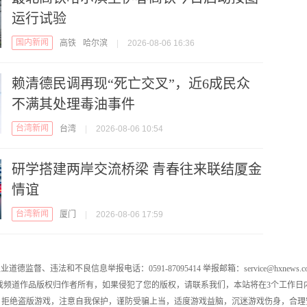
运行试验
国内新闻
高铁
哈尔滨
|
2026-08-06 16:36
赖清德民调再现“死亡交叉”，近6成民众
不满其处理毒油事件
台湾新闻
台湾
|
2026-08-06 10:54
研学搭建两岸交流桥梁 青春往来联结厦金
情谊
台湾新闻
厦门
|
2026-08-06 17:59
业道德监督、违法和不良信息举报电话：0591-87095414 举报邮箱：service@hxnews.c
戏频道作品版权归作者所有，如果侵犯了您的版权，请联系我们，本站将在3个工作日
，拒绝盗版游戏，注意自我保护，谨防受骗上当，适度游戏益脑，沉迷游戏伤身，合理