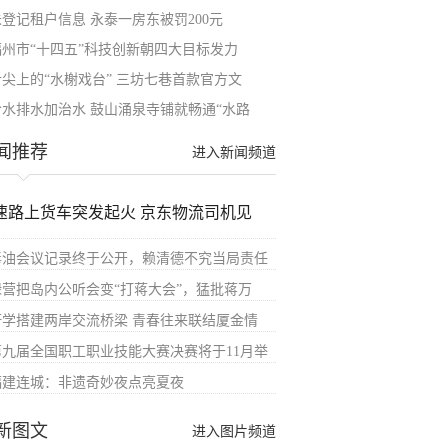
未登记租户信息 永泰一房东被罚200元
福州市“十四五”科技创新朝四大目标发力
舌尖上的“水榭戏台” 三坊七巷首款官方文
给水排水加治水 鼓山涌泉寺铺就畅通“水路
闻推荐
进入新闻频道
速路上货车突发起火 京东物流司机见
毒油会议记录终于公开，赖清德不究当局责任
绿营把岛内公听会变“打蒋大会”，猛批蒋万
研学搭建两岸交流桥梁 青春往来联结厦金情
第九届全国职工职业技能大赛决赛将于11月举
福建连城：非遗奇妙夜点亮夏夜
新图文
进入图片频道