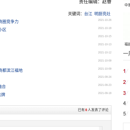
责任编辑：赵睿
中
关键词：
台江
明厨亮灶
吨
2021-10-26
商圈竞争力
2021-10-18
小区
2021-10-15
福建
2021-10-13
一
2021-10-12
国
2021-10-09
2021-10-09
商都滨江福地
2021-09-24
2021-09-23
融合
2021-09-18
挂牌
已有
0
人发表了评论