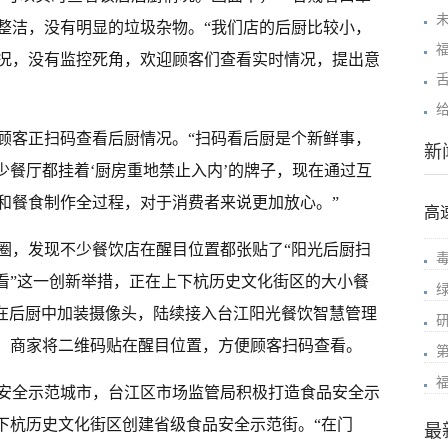
整洁，没有明显的垃圾杂物。“我们店的后厨比较小，
况，没有监控死角，欢迎顾客们查看实时情况，提出意
顾客正扫码查看后厨情况。“扫码看后厨是个新鲜事，
新
少餐厅都挂着‘厨房重地禁止入内’的牌子，现在通过互
和餐食制作全过程，对于消费者来说更加放心。”
高
圈，发现不少餐饮店在醒目位置都张贴了“阳光后厨扫
码看”这一创新举措，正在上下杭历史文化街区的大小餐
家在后厨中加装摄像头，陆续接入台江阳光餐饮智慧管理
”，商家将二维码贴在醒目位置，方便顾客扫码查看。
安全示范城市，台江区市场监管局积极打造食品安全示
上下杭历史文化街区创建省级食品安全示范街。“在门
最