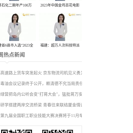
景石化二期年产100万
2023年中国金鸡百花电影
丙烷脱氢项目建成中交
节有福电影巡展31日启动
省6县市入选“2023全
福建：超万人次科技特派
周热点新闻
县域发展潜力百强县”
员一线开展服务
高速路上货车突发起火 京东物流司机见义勇为
毒油会议记录终于公开，赖清德不究当局责任
施救挽回损失
绿营把岛内公听会变“打蒋大会”，猛批蒋万安
反甩锅卢秀燕，蓝营点名责任官员要求撤职下
研学搭建两岸交流桥梁 青春往来联结厦金情谊
废除监察机构主张，遭蓝营搬出蔡英文、赖清
台
第九届全国职工职业技能大赛决赛将于11月举
德过往言论打脸
行