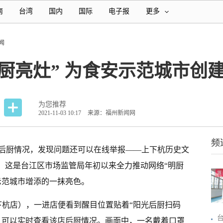
南
台湾
国内
国际
电子报
更多
闻
厨亮灶” 为食安示范城市创
为您推荐
2021-11-03 10:17
来源：福州新闻网
频
后厨情况，发现问题还可以在线举报——上下杭历史文
能。这是台江区市场监管局年初以来全力推动网络“明厨
示范城市增添的一抹亮色。
下杭店），一进店便看到醒目位置贴着“阳光后厨扫码
，可以实时查看该店后厨情况。画面中，一名戴着口罩