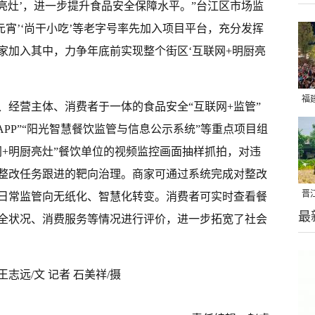
厨亮灶’，进一步提升食品安全保障水平。”台江区市场监
元宵’‘尚干小吃’等老字号率先加入项目平台，充分发挥
家加入其中，力争年底前实现整个街区‘互联网+明厨亮
福
、经营主体、消费者于一体的食品安全“互联网+监管”
亮
APP”“阳光智慧餐饮监管与信息公示系统”等重点项目组
网+明厨亮灶”餐饮单位的视频监控画面抽样抓拍，对违
整改任务跟进的靶向治理。商家可通过系统完成对整改
晋
日常监管向无纸化、智慧化转变。消费者可实时查看餐
最
千
全状况、消费服务等情况进行评价，进一步拓宽了社会
王志远/文 记者 石美祥/摄