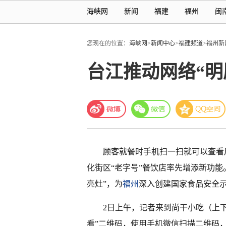
海峡网
新闻
福建
福州
闽
您现在的位置：
海峡网
>
新闻中心
>
福建频道
>
福州新
台江推动网络“明
顾客就餐时手机扫一扫就可以查看
化街区“老字号”餐饮店率先增添新功
亮灶”，为
福州
深入创建国家食品安全
2日上午，记者来到尚干小吃（上
看”二维码，使用手机微信扫描二维码