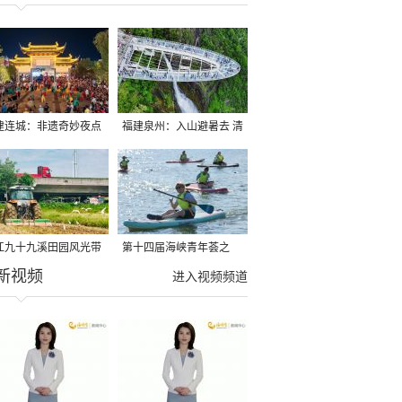
建连城：非遗奇妙夜点
福建泉州：入山避暑去 清
夏夜
凉好惬意
江九十九溪田园风光带
第十四届海峡青年荟之
新视频
亩早稻迎来成熟收割季
2026榕台青年大学生水上
进入视频频道
运动交流营