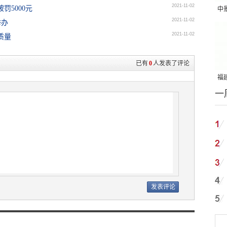
2021-11-02
罚5000元
中
2021-11-02
举办
吨
2021-11-02
质量
已有
0
人发表了评论
福建
一
国