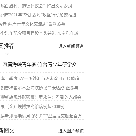
马尾白眉村：道德评议会“评”出文明乡风
州市2021年“斩乱去污”攻坚行动加速推进
“黄巷·两岸青年文化交流周”圆满落幕
13个汽车配套项目建设齐头并进 东南汽车城
闻推荐
进入新闻频道
十四届海峡青年荟·连台青少年研学交
日本二季度3次干预外汇市场未改日元贬值趋
特朗普称霍尔木兹海峡协议尚未达成 正参与
荣耀新旗舰外形颠覆！罗永浩：看到的人都会
刚果（金）埃博拉确诊病例超4000例
交易新规落地满月 多只ETF盘后成交额超百万
新图文
进入图片频道