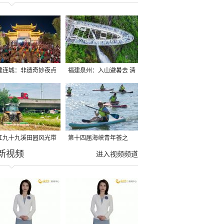
建连城：非遗奇妙夜点
福建泉州：入山避暑去 清
夏夜
凉好惬意
江九十九溪田园风光带
第十四届海峡青年荟之
新视频
亩早稻迎来成熟收割季
2026榕台青年大学生水上
进入视频频道
运动交流营