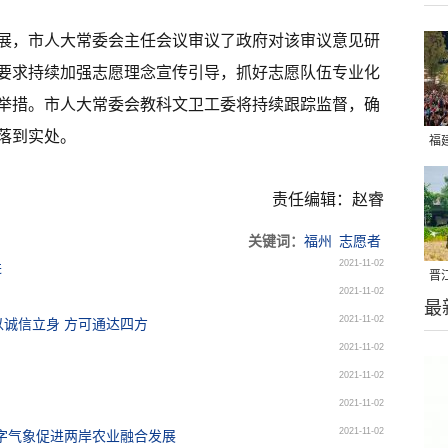
展，市人大常委会主任会议审议了政府对该审议意见研
要求持续加强志愿理念宣传引导，抓好志愿队伍专业化
举措。市人大常委会教科文卫工委将持续跟踪监督，确
落到实处。
福
亮
责任编辑：赵睿
关键词：
福州
志愿者
2021-11-02
进
晋
2021-11-02
最
千
2021-11-02
诚信立身 方可通达四方
2021-11-02
2021-11-02
2021-11-02
2021-11-02
字气象促进两岸农业融合发展