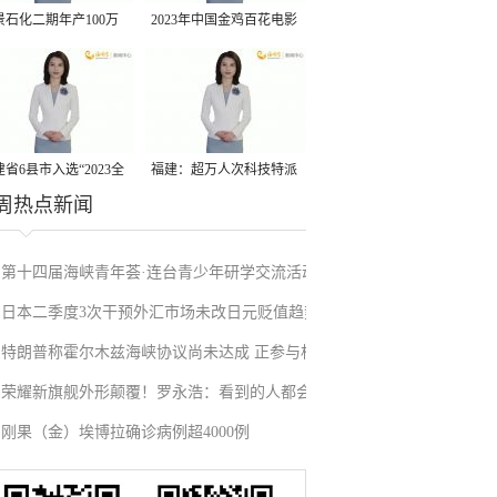
景石化二期年产100万
2023年中国金鸡百花电影
丙烷脱氢项目建成中交
节有福电影巡展31日启动
省6县市入选“2023全
福建：超万人次科技特派
周热点新闻
县域发展潜力百强县”
员一线开展服务
第十四届海峡青年荟·连台青少年研学交流活动
日本二季度3次干预外汇市场未改日元贬值趋势
在福州启航
特朗普称霍尔木兹海峡协议尚未达成 正参与相
荣耀新旗舰外形颠覆！罗永浩：看到的人都会
关谈判
刚果（金）埃博拉确诊病例超4000例
吃惊