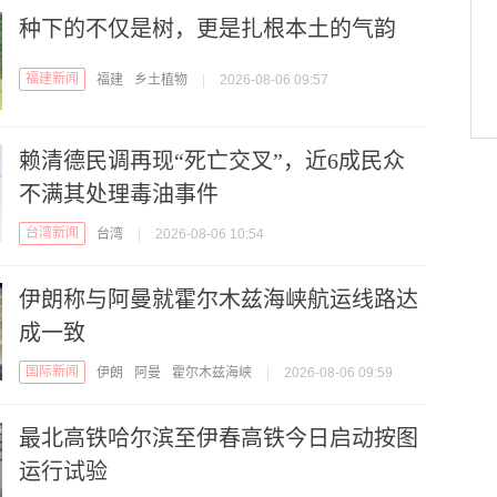
种下的不仅是树，更是扎根本土的气韵
福建新闻
福建
乡土植物
|
2026-08-06 09:57
赖清德民调再现“死亡交叉”，近6成民众
不满其处理毒油事件
台湾新闻
台湾
|
2026-08-06 10:54
伊朗称与阿曼就霍尔木兹海峡航运线路达
成一致
国际新闻
伊朗
阿曼
霍尔木兹海峡
|
2026-08-06 09:59
最北高铁哈尔滨至伊春高铁今日启动按图
运行试验