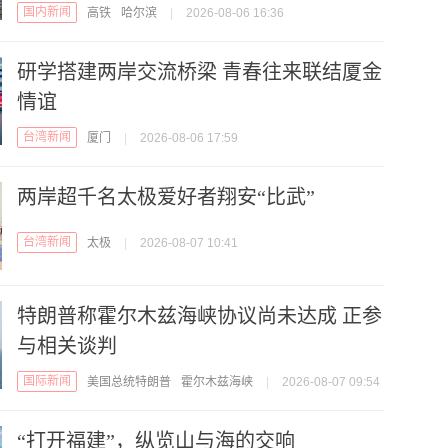
国内新闻
高铁
哈尔滨
|
2026-08-06 16:36
研学搭建两岸交流桥梁 青春往来联结厦金
情谊
台湾新闻
厦门
|
2026-08-06 17:59
两岸超千名太极爱好者翔安“比武”
台湾新闻
太极
|
2026-08-07 10:41
特朗普称霍尔木兹海峡协议尚未达成 正参
与相关谈判
国际新闻
美国总统特朗普
霍尔木兹海峡
|
2026-08-07 09:54
“打开福建”，纵览山与海的交响