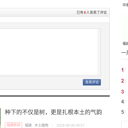
中
已有
0
人发表了评论
吨
福建
一
国
种下的不仅是树，更是扎根本土的气韵
福建新闻
福建
乡土植物
|
2026-08-06 09:57