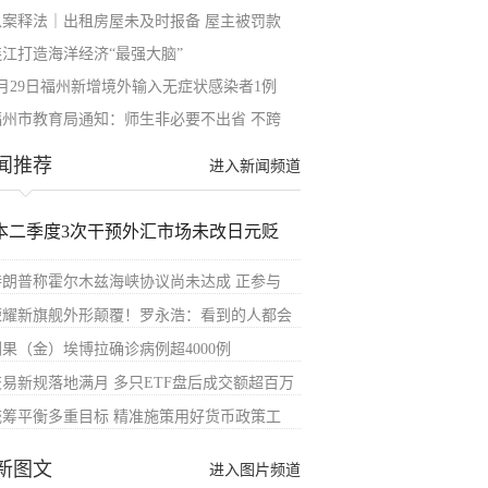
以案释法｜出租房屋未及时报备 屋主被罚款
连江打造海洋经济“最强大脑”
7月29日福州新增境外输入无症状感染者1例
福州市教育局通知：师生非必要不出省 不跨
闻推荐
进入新闻频道
本二季度3次干预外汇市场未改日元贬
特朗普称霍尔木兹海峡协议尚未达成 正参与
荣耀新旗舰外形颠覆！罗永浩：看到的人都会
刚果（金）埃博拉确诊病例超4000例
交易新规落地满月 多只ETF盘后成交额超百万
统筹平衡多重目标 精准施策用好货币政策工
新图文
进入图片频道