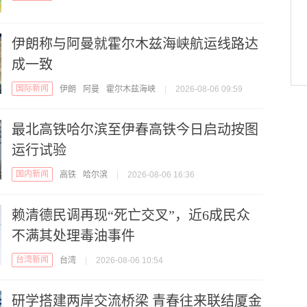
伊朗称与阿曼就霍尔木兹海峡航运线路达
成一致
国际新闻
伊朗
阿曼
霍尔木兹海峡
|
2026-08-06 09:59
最北高铁哈尔滨至伊春高铁今日启动按图
运行试验
国内新闻
高铁
哈尔滨
|
2026-08-06 16:36
赖清德民调再现“死亡交叉”，近6成民众
不满其处理毒油事件
台湾新闻
台湾
|
2026-08-06 10:54
研学搭建两岸交流桥梁 青春往来联结厦金