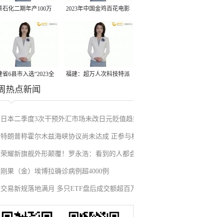
景石化二期年产100万
2023年中国金鸡百花电影
丙烷脱氢项目建成中交
节有福电影巡展31日启动
省6县市入选“2023全
福建：超万人次科技特派
周热点新闻
县域发展潜力百强县”
员一线开展服务
日本二季度3次干预外汇市场未改日元贬值趋势
特朗普称霍尔木兹海峡协议尚未达成 正参与相
荣耀新旗舰外形颠覆！罗永浩：看到的人都会
关谈判
刚果（金）埃博拉确诊病例超4000例
吃惊
交易新规落地满月 多只ETF盘后成交额超百万
元