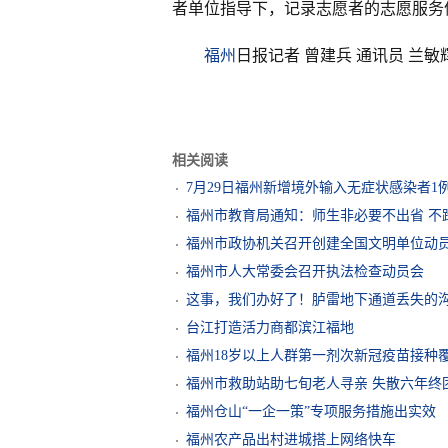
者单位指导下，记录志愿者的志愿服务
福州
日报记者 曾建兵 通讯员 兰敏
相关阅读
7月29日福州新增境外输入无症状感染者1
福州市教育局通知：师生非必要不出省 不
福州市政协机关召开创建全国文明单位动
福州市人大常委会召开执法检查动员会
这事，我们办好了！胪雷地下通道丢失的
台江打造活力商都滨江福地
福州18岁以上人群第一剂次新冠疫苗接种覆盖
福州市救助站助七旬老人寻亲 失散六年终
福州仓山“一企一策”专项服务措施出实效
福州农产品出村进城搭上网络快车