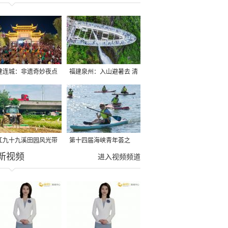
建连城：非遗奇妙夜点
福建泉州：入山避暑去 清
夏夜
凉好惬意
江九十九溪田园风光带
第十四届海峡青年荟之
新视频
亩早稻迎来成熟收割季
2026榕台青年大学生水上
进入视频频道
运动交流营