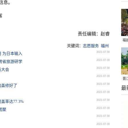
信息。
辉
责任编辑：赵睿
福
关键词：
志愿服务
福州
亮
2021-07-30
例 为日本输入
2021-07-30
跨省旅游研学
2021-07-30
员大会
2021-07-30
晋
2021-07-30
沟盖修好了
最
千
2021-07-30
2021-07-30
率达77.3%
2021-07-30
团聚
2021-07-30
2021-07-30