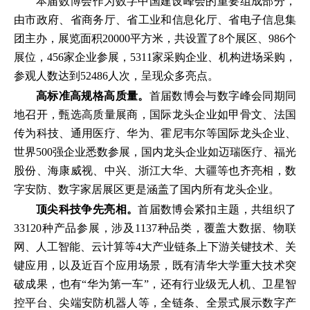
本届数博会作为数字中国建设峰会的重要组成部分，
由市政府、省商务厅、省工业和信息化厅、省电子信息集
团主办，展览面积20000平方米，共设置了8个展区、986个
展位，456家企业参展，5311家采购企业、机构进场采购，
参观人数达到52486人次，呈现众多亮点。
高标准高规格高质量。
首届数博会与数字峰会同期同
地召开，甄选高质量展商，国际龙头企业如甲骨文、法国
传为科技、通用医疗、华为、霍尼韦尔等国际龙头企业、
世界500强企业悉数参展，国内龙头企业如迈瑞医疗、福光
股份、海康威视、中兴、浙江大华、大疆等也齐亮相，数
字安防、数字家居展区更是涵盖了国内所有龙头企业。
顶尖科技争先亮相。
首届数博会紧扣主题，共组织了
33120种产品参展，涉及1137种品类，覆盖大数据、物联
网、人工智能、云计算等4大产业链条上下游关键技术、关
键应用，以及近百个应用场景，既有清华大学重大技术突
破成果，也有“华为第一车”，还有行业级无人机、卫星智
控平台、尖端安防机器人等，全链条、全景式展示数字产